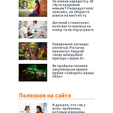
Чи можна народити у 45
і бути здоровою
мамою? Репродуктолог
пояснює, як зберегти
шанси на вагітність
Дитячий стоматолог:
коли вести малюка на
огляд та як підготувати
Повернення легенди:
Universal Pictures
презентує перший
тизер анімаційної
пригоди «Шрек 5»
Як пройшла головна
закупівельна премія
країни «Zakupivli.Кращі
2026»
Полезное на сайте
Я думала, что так у
всех: проблемы,
которые женщины