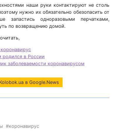
ерхностями наши руки контактируют не столь
поэтому нужно их обязательно обезопасить от
чше запастись одноразовыми перчатками,
уть по возвращению домой.
рочитать,
 коронавирус
м родился в России
пик заболеваемости коронавирусом
Kolobok.ua в Google.News
ты
коронавирус