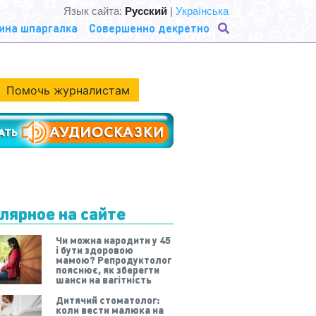
Язык сайта:
Русский
|
Українська
ина шпаргалка
Совершенно декретно
Помочь журналистам
лярное на сайте
Чи можна народити у 45
і бути здоровою
мамою? Репродуктолог
пояснює, як зберегти
шанси на вагітність
Дитячий стоматолог:
коли вести малюка на