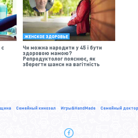
ЖЕНСКОЕ ЗДОРОВЬЕ
 с
Чи можна народити у 45 і бути
здоровою мамою?
Репродуктолог пояснює, як
зберегти шанси на вагітність
щина
Семейный кинозал
Игры&HandMade
Семейный докто