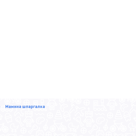
р
Мамина шпаргалка