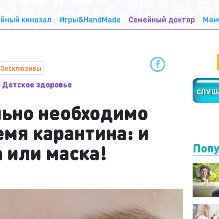
йный кинозал
Игры&HandMade
Семейный доктор
Мам
Эксклюзивы
Детское здоровье
льно необходимо
емя карантина: и
а или маска!
Попу