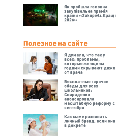
Як пройшла головна
закупівельна премія
країни «Zakupivli.Кращі
2026»
Полезное на сайте
Я думала, что так у
всех: проблемы,
которые женщины
годами скрывают даже
от врача
Бесплатные горячие
обеды для всех
школьников:
Свириденко
анонсировала
масштабную реформу с
сентября
Как маме развивать
личный бренд, если она
в декрете