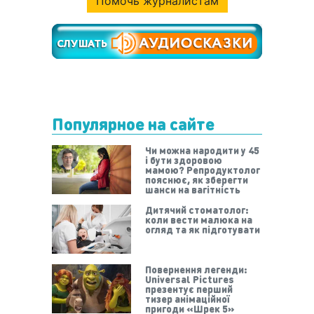
Помочь журналистам
Популярное на сайте
Чи можна народити у 45
і бути здоровою
мамою? Репродуктолог
пояснює, як зберегти
шанси на вагітність
Дитячий стоматолог:
коли вести малюка на
огляд та як підготувати
Повернення легенди:
Universal Pictures
презентує перший
тизер анімаційної
пригоди «Шрек 5»