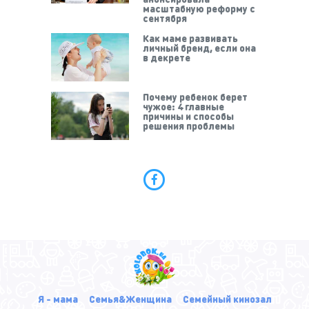
масштабную реформу с
сентября
Как маме развивать
личный бренд, если она
в декрете
Почему ребенок берет
чужое: 4 главные
причины и способы
решения проблемы
Я - мама
Семья&Женщина
Семейный кинозал