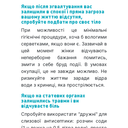
Якщо після згвалтування вас
залишили в спокої і пряма загроза
вашому життю відсутня,
спробуйте подбати про своє тіло
При можливості це мінімальні
гігієнічні процедури, хоча б вологими
серветками, якщо вони є. Зазвичай в
цей момент жінки відчувають
непереборне бажання помитись,
змити з себе бруд події. В умовах
окупації, це не завжди можливо. Не
ризикуйте життям заради відра
води з криниці, яка прострілюється.
Якщо на статевих органах
залишились травми і ви
відчуваєте біль
Спробуйте використати "дружні" для
слизової антисептики: розчин соди
(1 ч ложка на 0,5 літра води), просто