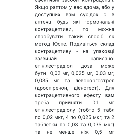
Якщо раптом у вас вдома, або у
доступних вам сусідок є в
аптечці будь які гормональні
контрацептиви, то можна
спробувати такий спосіб як
метод Юспе. Подивіться склад
контрацептиву - на упаковці
зазвичай написано:
етінілестрадіол доза може
бути 0,02 мг, 0,025 мг, 0,03 мг,
0,035 мг та левоноргестрел
(дроспіренон, дієногест). Для
контрацептивного ефекту вам
треба прийняти 0,1 мг
етінілестрадіолу (тобто 5 табл
по 0,02 мкг, 4 по 0,025 мкг, та 2
таблетки по 0,03 та 0,035 мкг)
та не менше ніж 0,5 мг