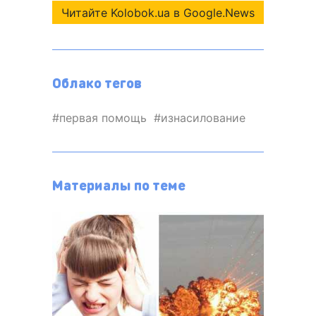
Читайте Kolobok.ua в Google.News
Облако тегов
первая помощь
изнасилование
Материалы по теме