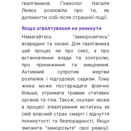
гвалтівників. Гінеколог Наталія
Лелюх розповіла про те, як
допомогти собі після страшної події.
Якщо згвалтування не уникнути
Намагайтесь "заморозитись"
всередині та ззовні. Для гвалтівника
цей процес не про секс, а про
встановлення влади та контролю,
про приниження та знецінення.
Активний супротив жертви
розпалює і підгодовує садизм. Тому
жінка може постарждати фізично
більше, отримати травми статевих
органів та тіла. Також, окупант може
в процесі згвалтування мститись за
свій власний страх смерті і відчуття
покинутості та безпорадності. Якщо
зможете "заморозьте" свої реакції.