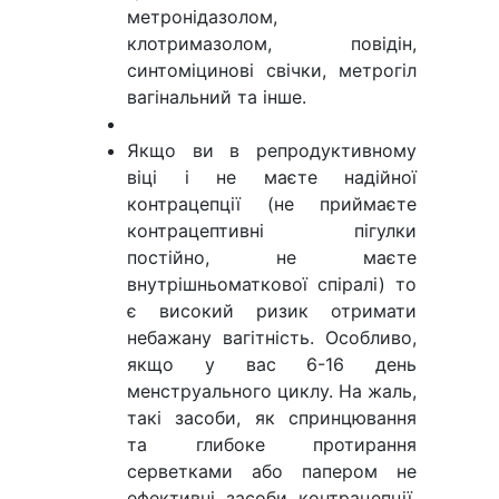
метронідазолом,
клотримазолом, повідін,
синтоміцинові свічки, метрогіл
вагінальний та інше.
Якщо ви в репродуктивному
віці і не маєте надійної
контрацепції (не приймаєте
контрацептивні пігулки
постійно, не маєте
внутрішньоматкової спіралі) то
є високий ризик отримати
небажану вагітність. Особливо,
якщо у вас 6-16 день
менструального циклу. На жаль,
такі засоби, як спринцювання
та глибоке протирання
серветками або папером не
ефективні засоби контрацепції.