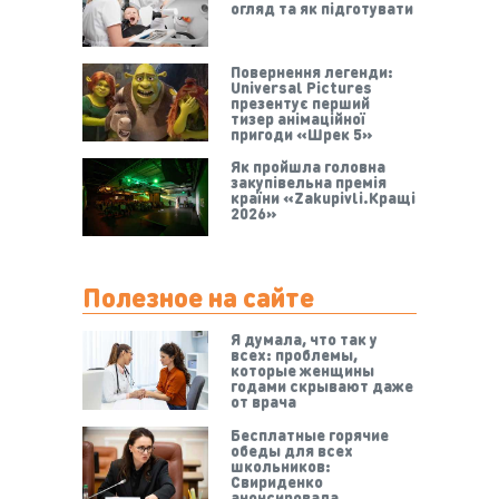
огляд та як підготувати
Повернення легенди:
Universal Pictures
презентує перший
тизер анімаційної
пригоди «Шрек 5»
Як пройшла головна
закупівельна премія
країни «Zakupivli.Кращі
2026»
Полезное на сайте
Я думала, что так у
всех: проблемы,
которые женщины
годами скрывают даже
от врача
Бесплатные горячие
обеды для всех
школьников:
Свириденко
анонсировала