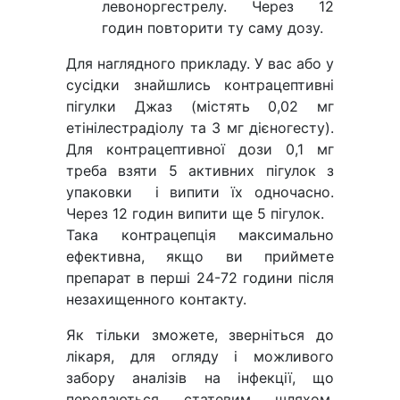
левоноргестрелу. Через 12
годин повторити ту саму дозу.
Для наглядного прикладу. У вас або у
сусідки знайшлись контрацептивні
пігулки Джаз (містять 0,02 мг
етінілестрадіолу та 3 мг дієногесту).
Для контрацептивної дози 0,1 мг
треба взяти 5 активних пігулок з
упаковки і випити їх одночасно.
Через 12 годин випити ще 5 пігулок.
Така контрацепція максимально
ефективна, якщо ви приймете
препарат в перші 24-72 години після
незахищенного контакту.
Як тільки зможете, зверніться до
лікаря, для огляду і можливого
забору аналізів на інфекції, що
передаються статевим шляхом.