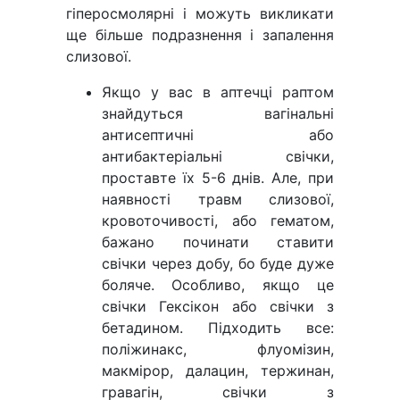
гіперосмолярні і можуть викликати
ще більше подразнення і запалення
слизової.
Якщо у вас в аптечці раптом
знайдуться вагінальні
антисептичні або
антибактеріальні свічки,
проставте їх 5-6 днів. Але, при
наявності травм слизової,
кровоточивості, або гематом,
бажано починати ставити
свічки через добу, бо буде дуже
боляче. Особливо, якщо це
свічки Гексікон або свічки з
бетадином. Підходить все:
поліжинакс, флуомізин,
макмірор, далацин, тержинан,
гравагін, свічки з