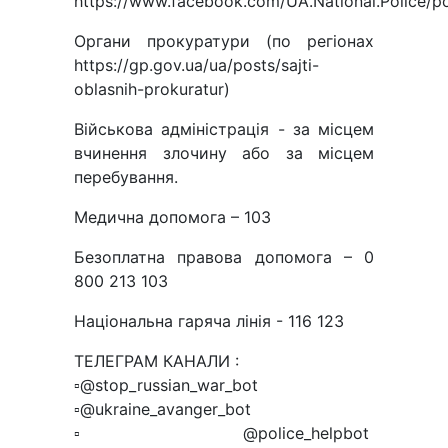
https://www.facebook.com/UA.National.Police/
Органи прокуратури (по регіонах
https://gp.gov.ua/ua/posts/sajti-
oblasnih-prokuratur)
Військова адміністрація - за місцем
вчинення злочину або за місцем
перебування.
Медична допомога – 103
Безоплатна правова допомога – 0
800 213 103
Національна гаряча лінія - 116 123
ТЕЛЕГРАМ КАНАЛИ :
▫️@stop_russian_war_bot
▫️@ukraine_avanger_bot
▫️@police_helpbot