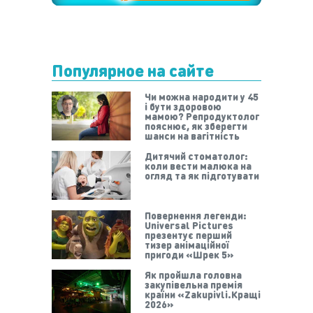
Популярное на сайте
Чи можна народити у 45
і бути здоровою
мамою? Репродуктолог
пояснює, як зберегти
шанси на вагітність
Дитячий стоматолог:
коли вести малюка на
огляд та як підготувати
Повернення легенди:
Universal Pictures
презентує перший
тизер анімаційної
пригоди «Шрек 5»
Як пройшла головна
закупівельна премія
країни «Zakupivli.Кращі
2026»