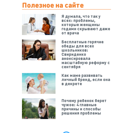
Полезное на сайте
Я думала, что так у
всех: проблемы,
которые женщины
годами скрывают даже
от врача
Бесплатные горячие
обеды для всех
школьников:
Свириденко
анонсировала
масштабную реформу с
сентября
Как маме развивать
личный бренд, если она
в декрете
Почему ребенок берет
чужое: 4 главные
причины и способы
решения проблемы