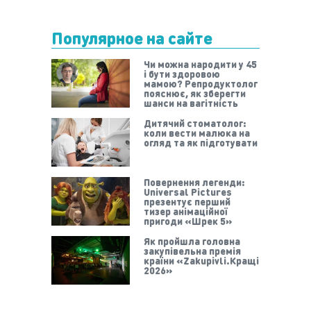
Популярное на сайте
Чи можна народити у 45
і бути здоровою
мамою? Репродуктолог
пояснює, як зберегти
шанси на вагітність
Дитячий стоматолог:
коли вести малюка на
огляд та як підготувати
Повернення легенди:
Universal Pictures
презентує перший
тизер анімаційної
пригоди «Шрек 5»
Як пройшла головна
закупівельна премія
країни «Zakupivli.Кращі
2026»