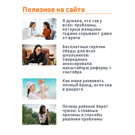
Полезное на сайте
Я думала, что так у
всех: проблемы,
которые женщины
годами скрывают даже
от врача
Бесплатные горячие
обеды для всех
школьников:
Свириденко
анонсировала
масштабную реформу с
сентября
Как маме развивать
личный бренд, если она
в декрете
Почему ребенок берет
чужое: 4 главные
причины и способы
решения проблемы