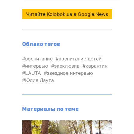
Читайте Kolobok.ua в Google.News
Облако тегов
воспитание
воспитание детей
интервью
эксклюзив
карантин
LAUTA
звездное интервью
Юлия Лаута
Материалы по теме