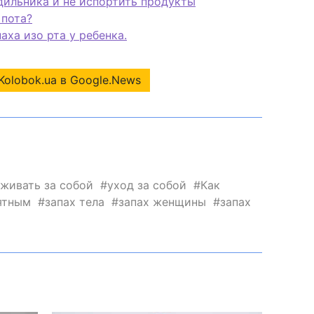
одильника и не испортить продукты
 пота?
аха изо рта у ребенка.
Kolobok.ua в Google.News
аживать за собой
уход за собой
Как
иятным
запах тела
запах женщины
запах