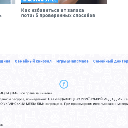
Как избавиться от запаха
ь
пота: 5 проверенных способов
щина
Семейный кинозал
Игры&HandMade
Семейный докто
ЕДІА ДІМ». Все права защищены.
а данном ресурсе, принадлежат ТОВ «ВИДАВНИЦТВО УКРАЇНСЬКИЙ МЕДІА ДІМ». Ка
 УКРАЇНСЬКИЙ МЕДІА ДІМ» запрещено. При правомерном использовании материа
00