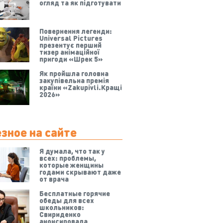
огляд та як підготувати
Повернення легенди:
Universal Pictures
презентує перший
тизер анімаційної
пригоди «Шрек 5»
Як пройшла головна
закупівельна премія
країни «Zakupivli.Кращі
2026»
зное на сайте
Я думала, что так у
всех: проблемы,
которые женщины
годами скрывают даже
от врача
Бесплатные горячие
обеды для всех
школьников:
Свириденко
анонсировала