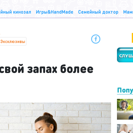
йный кинозал
Игры&HandMade
Семейный доктор
Мам
Эксклюзивы
свой запах более
Попу