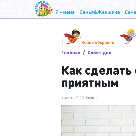
Я - мама
Семья&Женщина
Семе
Война в Украине
Главная
Совет дня
Как сделать 
приятным
4 марта 2020 09:00