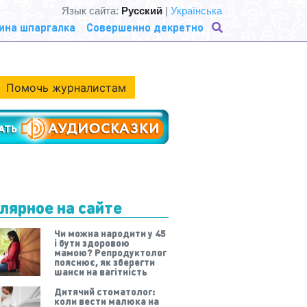
Язык сайта:
Русский
|
Українська
ина шпаргалка
Совершенно декретно
Помочь журналистам
лярное на сайте
Чи можна народити у 45
і бути здоровою
мамою? Репродуктолог
пояснює, як зберегти
шанси на вагітність
Дитячий стоматолог:
коли вести малюка на