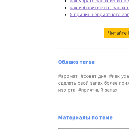
как убрать запах из хол
как избавиться от запаха
5 причин неприятного зап
Читайте 
Облако тегов
аромат
совет дня
как ух
сделать свой запах более пр
изо рта
приятный запах
Материалы по теме