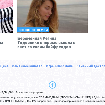
ЗВЕЗДНЫЕ СЕМЬИ
Беременная Регина
ла
Тодоренко впервые вышла в
свет со своим бойфрендом
щина
Семейный кинозал
Игры&HandMade
Семейный докто
ЕДІА ДІМ». Все права защищены.
а данном ресурсе, принадлежат ТОВ «ВИДАВНИЦТВО УКРАЇНСЬКИЙ МЕДІА ДІМ». Ка
 УКРАЇНСЬКИЙ МЕДІА ДІМ» запрещено. При правомерном использовании материа