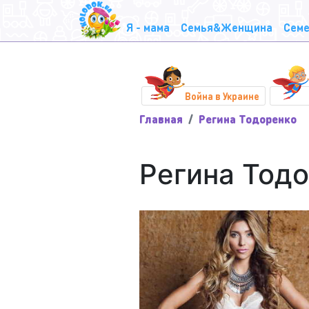
Я - мама
Семья&Женщина
Семе
Война в Украине
Главная
Регина Тодоренко
Регина Тод