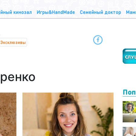
йный кинозал
Игры&HandMade
Семейный доктор
Мам
Эксклюзивы
оренко
Поп