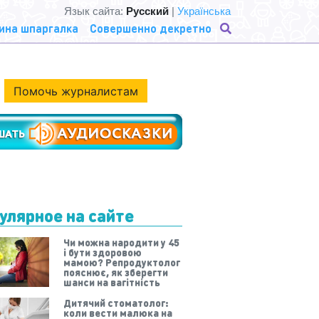
Язык сайта:
Русский
|
Українська
ина шпаргалка
Совершенно декретно
Помочь журналистам
улярное на сайте
Чи можна народити у 45
і бути здоровою
мамою? Репродуктолог
пояснює, як зберегти
шанси на вагітність
Дитячий стоматолог:
коли вести малюка на