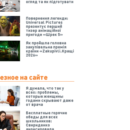
огляд та як підготувати
Повернення легенди:
Universal Pictures
презентує перший
тизер анімаційної
пригоди «Шрек 5»
Як пройшла головна
закупівельна премія
країни «Zakupivli.Кращі
2026»
езное на сайте
Я думала, что так у
всех: проблемы,
которые женщины
годами скрывают даже
от врача
Бесплатные горячие
обеды для всех
школьников:
Свириденко
анонсировала