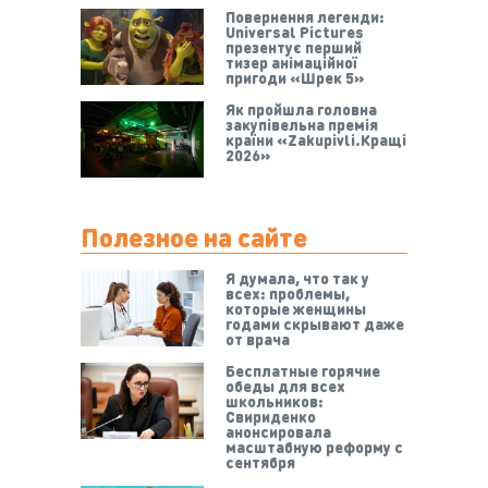
Повернення легенди:
Universal Pictures
презентує перший
тизер анімаційної
пригоди «Шрек 5»
Як пройшла головна
закупівельна премія
країни «Zakupivli.Кращі
2026»
Полезное на сайте
Я думала, что так у
всех: проблемы,
которые женщины
годами скрывают даже
от врача
Бесплатные горячие
обеды для всех
школьников:
Свириденко
анонсировала
масштабную реформу с
сентября