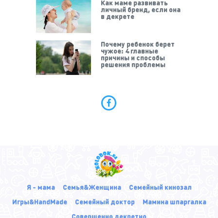
Как маме развивать
личный бренд, если она
в декрете
Почему ребенок берет
чужое: 4 главные
причины и способы
решения проблемы
Я - мама
Семья&Женщина
Семейный кинозал
Игры&HandMade
Семейный доктор
Мамина шпаргалка
Совершенно декретно