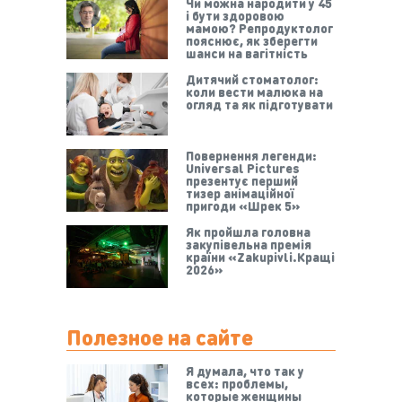
Чи можна народити у 45
і бути здоровою
мамою? Репродуктолог
пояснює, як зберегти
шанси на вагітність
Дитячий стоматолог:
коли вести малюка на
огляд та як підготувати
Повернення легенди:
Universal Pictures
презентує перший
тизер анімаційної
пригоди «Шрек 5»
Як пройшла головна
закупівельна премія
країни «Zakupivli.Кращі
2026»
Полезное на сайте
Я думала, что так у
всех: проблемы,
которые женщины