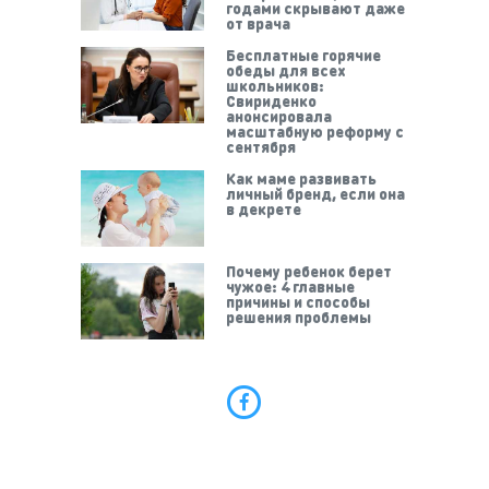
годами скрывают даже
от врача
Бесплатные горячие
обеды для всех
школьников:
Свириденко
анонсировала
масштабную реформу с
сентября
Как маме развивать
личный бренд, если она
в декрете
Почему ребенок берет
чужое: 4 главные
причины и способы
решения проблемы