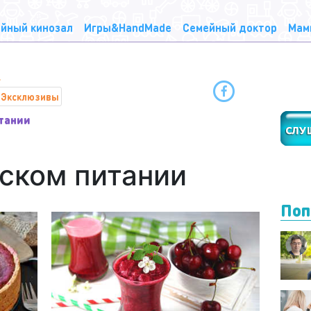
йный кинозал
Игры&HandMade
Семейный доктор
Мам
Эксклюзивы
тании
тском питании
Поп