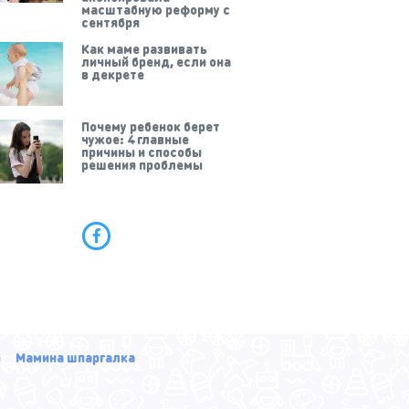
масштабную реформу с
сентября
Как маме развивать
личный бренд, если она
в декрете
Почему ребенок берет
чужое: 4 главные
причины и способы
решения проблемы
р
Мамина шпаргалка