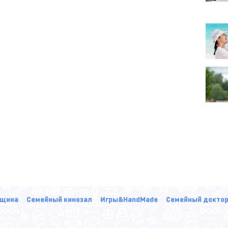
щина
Семейный кинозал
Игры&HandMade
Семейный докто