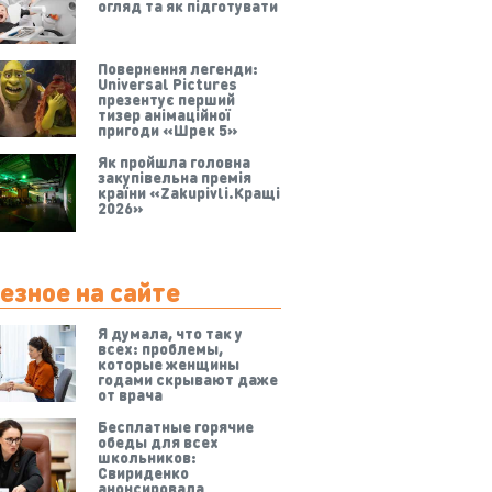
огляд та як підготувати
Повернення легенди:
Universal Pictures
презентує перший
тизер анімаційної
пригоди «Шрек 5»
Як пройшла головна
закупівельна премія
країни «Zakupivli.Кращі
2026»
езное на сайте
Я думала, что так у
всех: проблемы,
которые женщины
годами скрывают даже
от врача
Бесплатные горячие
обеды для всех
школьников:
Свириденко
анонсировала