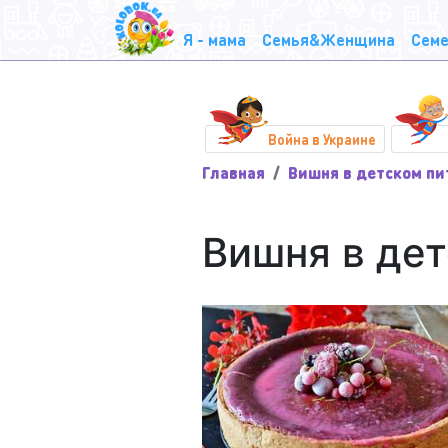
Я - мама
Семья&Женщина
Семе
Война в Украине
Главная
Вишня в детском пи
Вишня в де