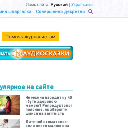
Язык сайта:
Русский
|
Українська
ина шпаргалка
Совершенно декретно
Помочь журналистам
улярное на сайте
Чи можна народити у 45
і бути здоровою
мамою? Репродуктолог
пояснює, як зберегти
шанси на вагітність
Дитячий стоматолог:
коли вести малюка на