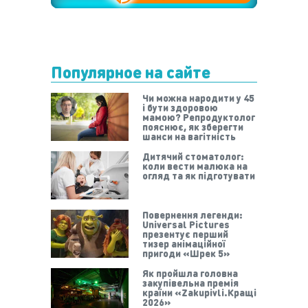
Популярное на сайте
Чи можна народити у 45
і бути здоровою
мамою? Репродуктолог
пояснює, як зберегти
шанси на вагітність
Дитячий стоматолог:
коли вести малюка на
огляд та як підготувати
Повернення легенди:
Universal Pictures
презентує перший
тизер анімаційної
пригоди «Шрек 5»
Як пройшла головна
закупівельна премія
країни «Zakupivli.Кращі
2026»