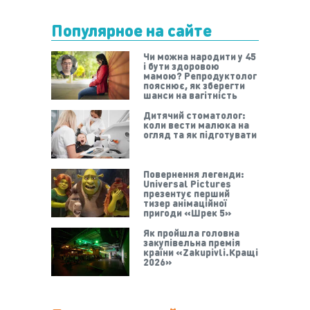
Популярное на сайте
Чи можна народити у 45
і бути здоровою
мамою? Репродуктолог
пояснює, як зберегти
шанси на вагітність
Дитячий стоматолог:
коли вести малюка на
огляд та як підготувати
Повернення легенди:
Universal Pictures
презентує перший
тизер анімаційної
пригоди «Шрек 5»
Як пройшла головна
закупівельна премія
країни «Zakupivli.Кращі
2026»