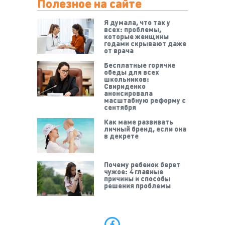
Полезное на сайте
Я думала, что так у
всех: проблемы,
которые женщины
годами скрывают даже
от врача
Бесплатные горячие
обеды для всех
школьников:
Свириденко
анонсировала
масштабную реформу с
сентября
Как маме развивать
личный бренд, если она
в декрете
Почему ребенок берет
чужое: 4 главные
причины и способы
решения проблемы