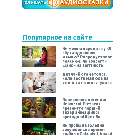
Популярное на сайте
Чи можна народити у 45
і бути здоровою
мамою? Репродуктолог
пояснює, як зберегти
шанси на вагітність
Дитячий стоматолог:
коли вести малюка на
огляд та як підготувати
Повернення легенди:
Universal Pictures
презентує перший
тизер анімаційної
пригоди «Шрек 5»
Як пройшла головна
закупівельна премія
країни «Zakupivli.Кращі