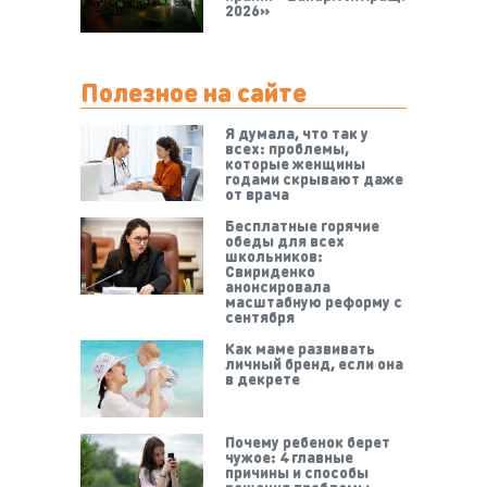
2026»
Полезное на сайте
Я думала, что так у
всех: проблемы,
которые женщины
годами скрывают даже
от врача
Бесплатные горячие
обеды для всех
школьников:
Свириденко
анонсировала
масштабную реформу с
сентября
Как маме развивать
личный бренд, если она
в декрете
Почему ребенок берет
чужое: 4 главные
причины и способы
решения проблемы