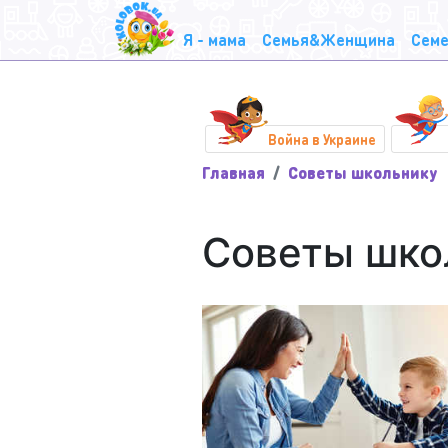
Я - мама
Семья&Женщина
Семе
Война в Украине
Главная
Советы школьнику
Советы шко