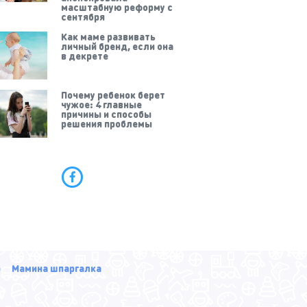
масштабную реформу с
сентября
Как маме развивать
личный бренд, если она
в декрете
Почему ребенок берет
чужое: 4 главные
причины и способы
решения проблемы
р
Мамина шпаргалка