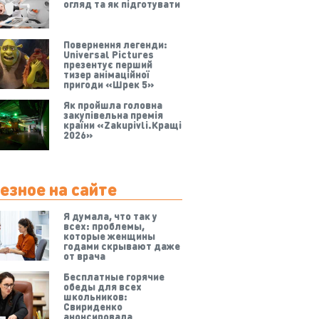
огляд та як підготувати
Повернення легенди:
Universal Pictures
презентує перший
тизер анімаційної
пригоди «Шрек 5»
Як пройшла головна
закупівельна премія
країни «Zakupivli.Кращі
2026»
езное на сайте
Я думала, что так у
всех: проблемы,
которые женщины
годами скрывают даже
от врача
Бесплатные горячие
обеды для всех
школьников:
Свириденко
анонсировала