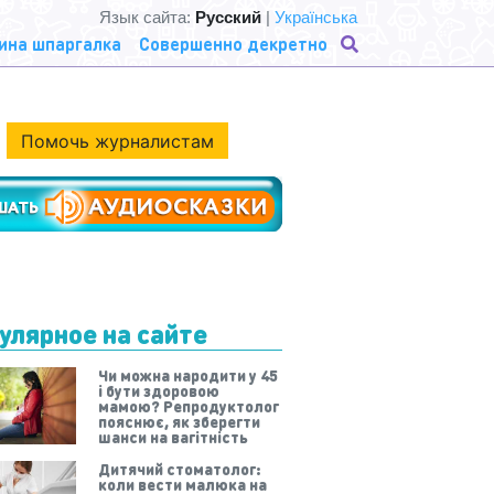
Язык сайта:
Русский
|
Українська
ина шпаргалка
Совершенно декретно
Помочь журналистам
улярное на сайте
Чи можна народити у 45
і бути здоровою
мамою? Репродуктолог
пояснює, як зберегти
шанси на вагітність
Дитячий стоматолог:
коли вести малюка на