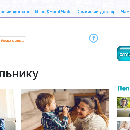
йный кинозал
Игры&HandMade
Семейный доктор
Мам
Эксклюзивы
льнику
Поп