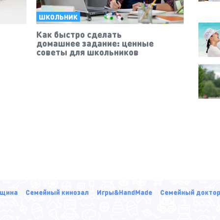
ШКОЛЬНИК
ь
Как быстро сделать
домашнее задание: ценные
советы для школьников
щина
Семейный кинозал
Игры&HandMade
Семейный докто