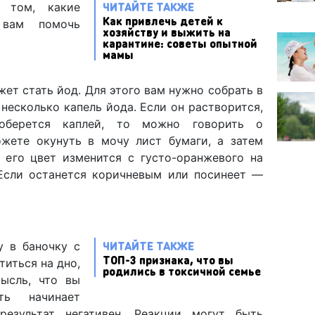
ЧИТАЙТЕ ТАКЖЕ
 том, какие
Как привлечь детей к
вам помочь
хозяйству и выжить на
карантине: советы опытной
мамы
ет стать йод. Для этого вам нужно собрать в
 несколько капель йода. Если он растворится,
соберется каплей, то можно говорить о
жете окунуть в мочу лист бумаги, а затем
и его цвет изменится с густо-оранжевого на
Если останется коричневым или посинеет —
ЧИТАЙТЕ ТАКЖЕ
у в баночку с
ТОП-3 признака, что вы
титься на дно,
родились в токсичной семье
ысль, что вы
ть начинает
результат негативен. Реакции могут быть