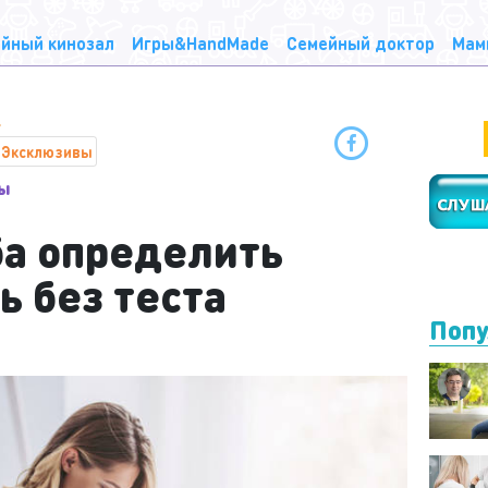
йный кинозал
Игры&HandMade
Семейный доктор
Мам
Эксклюзивы
ды
ба определить
ь без теста
Попу