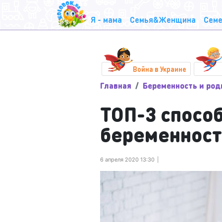
Я - мама
Семья&Женщина
Семе
Война в Украине
Главная
Беременность и ро
ТОП-3 спосо
беременност
6 апреля 2020 13:30