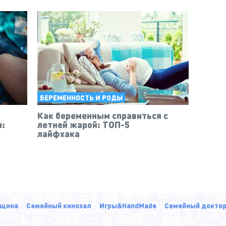
БЕРЕМЕННОСТЬ И РОДЫ
Как беременным справиться с
и:
летней жарой: ТОП-5
лайфхака
щина
Семейный кинозал
Игры&HandMade
Семейный докто