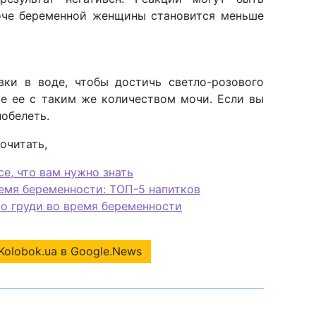
моче беременной женщины становится меньше
вки в воде, чтобы достичь светло-розового
те ее с таким же количеством мочи. Если вы
побелеть.
рочитать,
се, что вам нужно знать
емя беременности: ТОП-5 напитков
ь о груди во время беременности
Kolobok.ua в Google.News