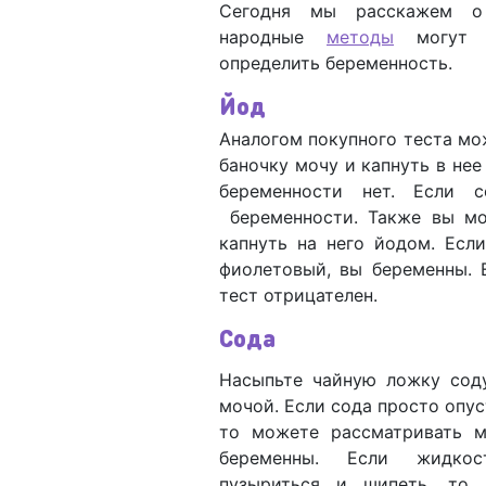
Сегодня мы расскажем о
народные
методы
могут 
определить беременность.
Йод
Аналогом покупного теста мож
баночку мочу и капнуть в нее
беременности нет. Если 
беременности. Также вы мо
капнуть на него йодом. Есл
фиолетовый, вы беременны. 
тест отрицателен.
Сода
Насыпьте чайную ложку сод
мочой. Если сода просто опус
то можете рассматривать м
беременны. Если жидкос
пузыриться и шипеть, то 