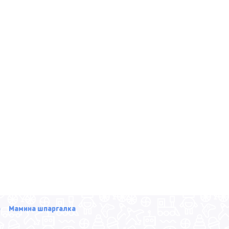
р
Мамина шпаргалка