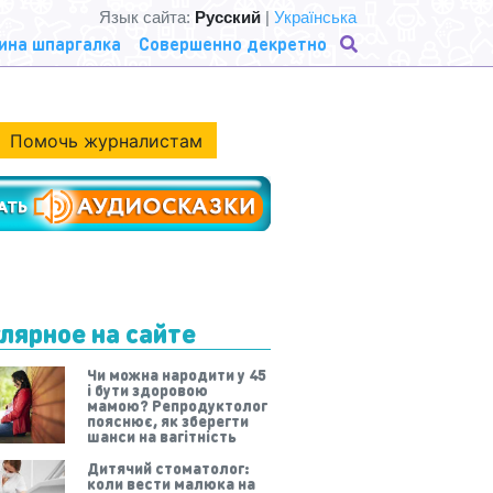
Язык сайта:
Русский
|
Українська
ина шпаргалка
Совершенно декретно
Помочь журналистам
лярное на сайте
Чи можна народити у 45
і бути здоровою
мамою? Репродуктолог
пояснює, як зберегти
шанси на вагітність
Дитячий стоматолог:
коли вести малюка на