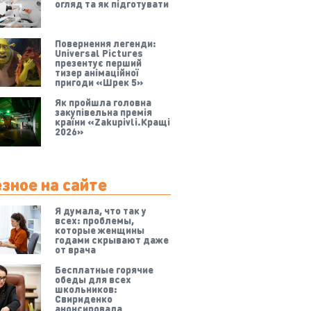
огляд та як підготувати
Повернення легенди:
Universal Pictures
презентує перший
тизер анімаційної
пригоди «Шрек 5»
Як пройшла головна
закупівельна премія
країни «Zakupivli.Кращі
2026»
зное на сайте
Я думала, что так у
всех: проблемы,
которые женщины
годами скрывают даже
от врача
Бесплатные горячие
обеды для всех
школьников:
Свириденко
анонсировала