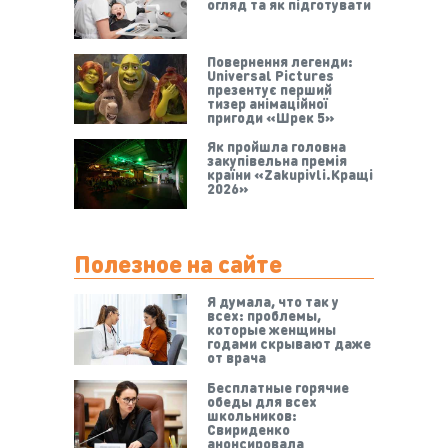
огляд та як підготувати
Повернення легенди:
Universal Pictures
презентує перший
тизер анімаційної
пригоди «Шрек 5»
Як пройшла головна
закупівельна премія
країни «Zakupivli.Кращі
2026»
Полезное на сайте
Я думала, что так у
всех: проблемы,
которые женщины
годами скрывают даже
от врача
Бесплатные горячие
обеды для всех
школьников:
Свириденко
анонсировала