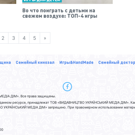
Во что поиграть с детьми на
свежем воздухе: ТОП-4 игры
2
3
4
5
»
щина
Семейный кинозал
Игры&HandMade
Семейный докто
ЕДІА ДІМ». Все права защищены.
а данном ресурсе, принадлежат ТОВ «ВИДАВНИЦТВО УКРАЇНСЬКИЙ МЕДІА ДІМ». Ка
 УКРАЇНСЬКИЙ МЕДІА ДІМ» запрещено. При правомерном использовании материа
00