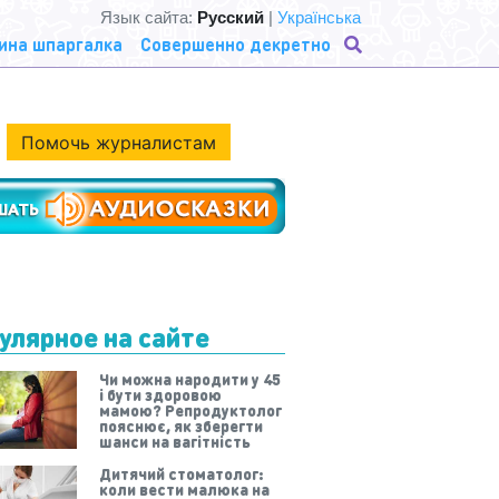
Язык сайта:
Русский
|
Українська
ина шпаргалка
Совершенно декретно
Помочь журналистам
улярное на сайте
Чи можна народити у 45
і бути здоровою
мамою? Репродуктолог
пояснює, як зберегти
шанси на вагітність
Дитячий стоматолог:
коли вести малюка на