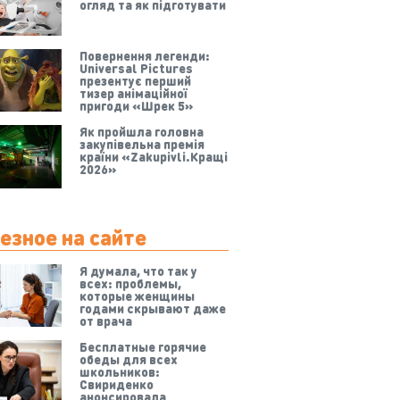
огляд та як підготувати
Повернення легенди:
Universal Pictures
презентує перший
тизер анімаційної
пригоди «Шрек 5»
Як пройшла головна
закупівельна премія
країни «Zakupivli.Кращі
2026»
езное на сайте
Я думала, что так у
всех: проблемы,
которые женщины
годами скрывают даже
от врача
Бесплатные горячие
обеды для всех
школьников:
Свириденко
анонсировала