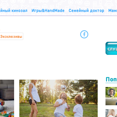
йный кинозал
Игры&HandMade
Семейный доктор
Мам
Эксклюзивы
Поп