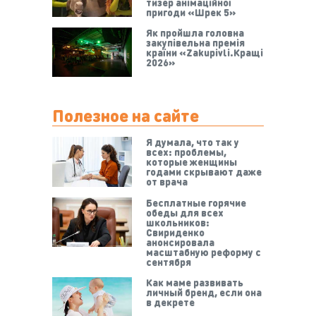
тизер анімаційної
пригоди «Шрек 5»
Як пройшла головна
закупівельна премія
країни «Zakupivli.Кращі
2026»
Полезное на сайте
Я думала, что так у
всех: проблемы,
которые женщины
годами скрывают даже
от врача
Бесплатные горячие
обеды для всех
школьников:
Свириденко
анонсировала
масштабную реформу с
сентября
Как маме развивать
личный бренд, если она
в декрете