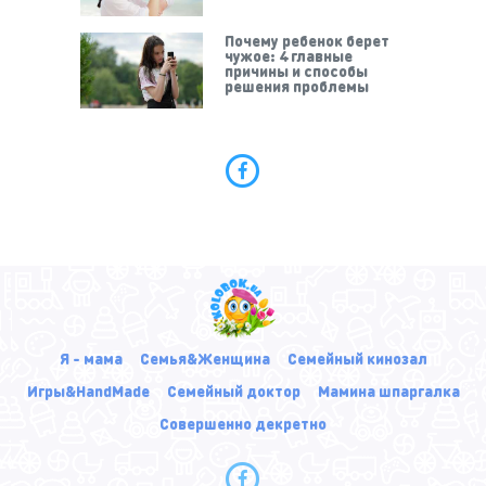
Почему ребенок берет
чужое: 4 главные
причины и способы
решения проблемы
Я - мама
Семья&Женщина
Семейный кинозал
Игры&HandMade
Семейный доктор
Мамина шпаргалка
Совершенно декретно