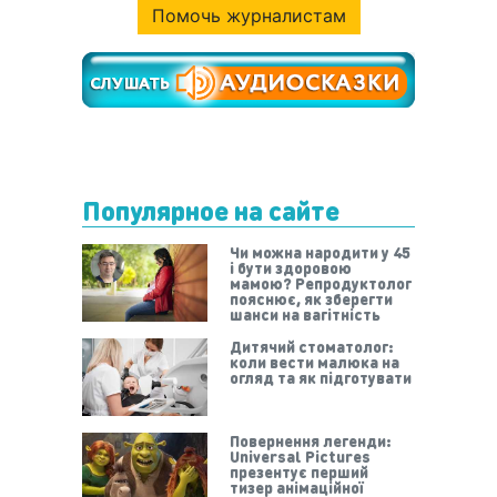
Помочь журналистам
Популярное на сайте
Чи можна народити у 45
і бути здоровою
мамою? Репродуктолог
пояснює, як зберегти
шанси на вагітність
Дитячий стоматолог:
коли вести малюка на
огляд та як підготувати
Повернення легенди:
Universal Pictures
презентує перший
тизер анімаційної