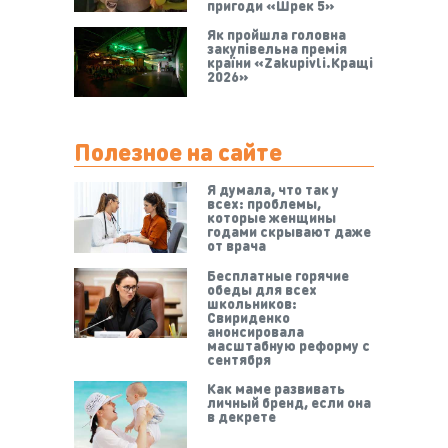
пригоди «Шрек 5»
Як пройшла головна
закупівельна премія
країни «Zakupivli.Кращі
2026»
Полезное на сайте
Я думала, что так у
всех: проблемы,
которые женщины
годами скрывают даже
от врача
Бесплатные горячие
обеды для всех
школьников:
Свириденко
анонсировала
масштабную реформу с
сентября
Как маме развивать
личный бренд, если она
в декрете