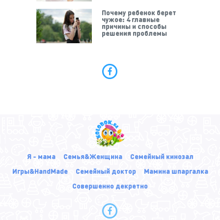
Почему ребенок берет
чужое: 4 главные
причины и способы
решения проблемы
Я - мама
Семья&Женщина
Семейный кинозал
Игры&HandMade
Семейный доктор
Мамина шпаргалка
Совершенно декретно