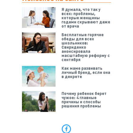
Я думала, что так у
всех: проблемы,
которые женщины
годами скрывают даже
от врача
Бесплатные горячие
обеды для всех
школьников:
Свириденко
анонсировала
масштабную реформу с
сентября
Как маме развивать
личный бренд, если она
в декрете
Почему ребенок берет
чужое: 4 главные
причины и способы
решения проблемы