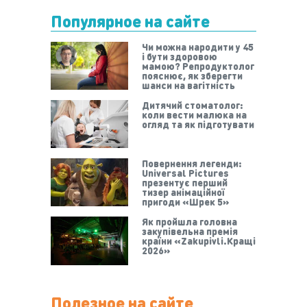
Популярное на сайте
Чи можна народити у 45
і бути здоровою
мамою? Репродуктолог
пояснює, як зберегти
шанси на вагітність
Дитячий стоматолог:
коли вести малюка на
огляд та як підготувати
Повернення легенди:
Universal Pictures
презентує перший
тизер анімаційної
пригоди «Шрек 5»
Як пройшла головна
закупівельна премія
країни «Zakupivli.Кращі
2026»
Полезное на сайте