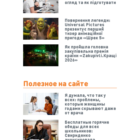
огляд та як підготувати
Повернення легенди:
Universal Pictures
презентує перший
тизер анімаційної
пригоди «Шрек 5»
Як пройшла головна
закупівельна премія
країни «Zakupivli.Кращі
2026»
Полезное на сайте
Я думала, что так у
всех: проблемы,
которые женщины
годами скрывают даже
от врача
Бесплатные горячие
обеды для всех
школьников:
Свириденко
анонсировала