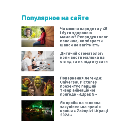
Популярное на сайте
Чи можна народити у 45
і бути здоровою
мамою? Репродуктолог
пояснює, як зберегти
шанси на вагітність
Дитячий стоматолог:
коли вести малюка на
огляд та як підготувати
Повернення легенди:
Universal Pictures
презентує перший
тизер анімаційної
пригоди «Шрек 5»
Як пройшла головна
закупівельна премія
країни «Zakupivli.Кращі
2026»