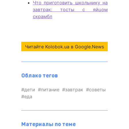
Что приготовить школьнику на
завтрак: тосты с яйцом
скрамбл
Читайте Kolobok.ua в Google.News
Облако тегов
дети
питание
завтрак
советы
еда
Материалы по теме