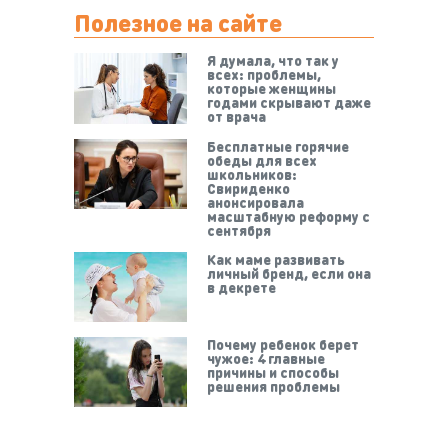
Полезное на сайте
Я думала, что так у
всех: проблемы,
которые женщины
годами скрывают даже
от врача
Бесплатные горячие
обеды для всех
школьников:
Свириденко
анонсировала
масштабную реформу с
сентября
Как маме развивать
личный бренд, если она
в декрете
Почему ребенок берет
чужое: 4 главные
причины и способы
решения проблемы