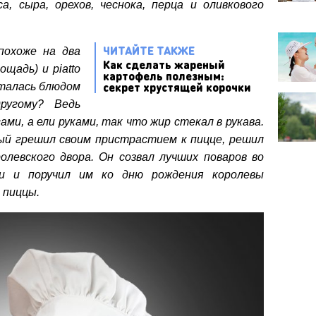
, сыра, орехов, чеснока, перца и оливкового
ЧИТАЙТЕ ТАКЖЕ
похоже на два
Как сделать жареный
ощадь) и piatto
картофель полезным:
секрет хрустящей корочки
италась блюдом
ругому? Ведь
ми, а ели руками, так что жир стекал в рукава.
рый грешил своим пристрастием к пицце, решил
левского двора. Он созвал лучших поваров во
ни и поручил им ко дню рождения королевы
 пиццы.