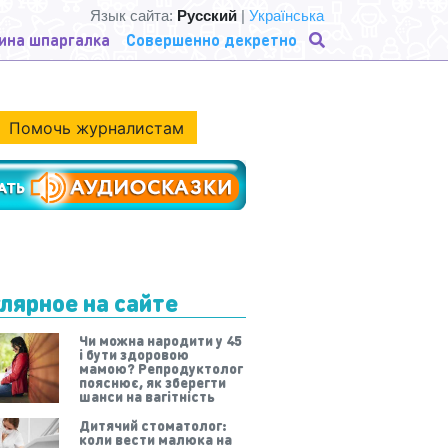
Язык сайта:
Русский
|
Українська
ина шпаргалка
Совершенно декретно
Помочь журналистам
лярное на сайте
Чи можна народити у 45
і бути здоровою
мамою? Репродуктолог
пояснює, як зберегти
шанси на вагітність
Дитячий стоматолог:
коли вести малюка на