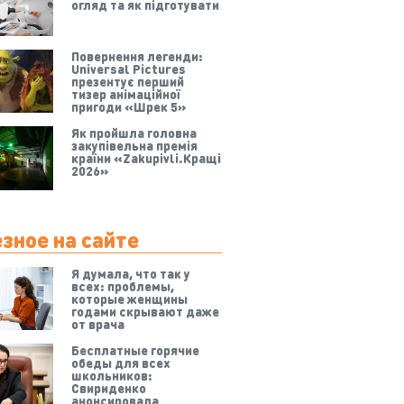
огляд та як підготувати
Повернення легенди:
Universal Pictures
презентує перший
тизер анімаційної
пригоди «Шрек 5»
Як пройшла головна
закупівельна премія
країни «Zakupivli.Кращі
2026»
зное на сайте
Я думала, что так у
всех: проблемы,
которые женщины
годами скрывают даже
от врача
Бесплатные горячие
обеды для всех
школьников:
Свириденко
анонсировала