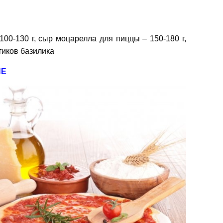
00-130 г, с
ыр моцарелла для пиццы – 150-180 г,
тиков базилика
ИЕ