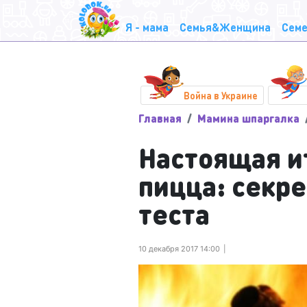
Я - мама
Семья&Женщина
Семе
Война в Украине
Главная
Мамина шпаргалка
Настоящая и
пицца: секр
теста
10 декабря 2017 14:00