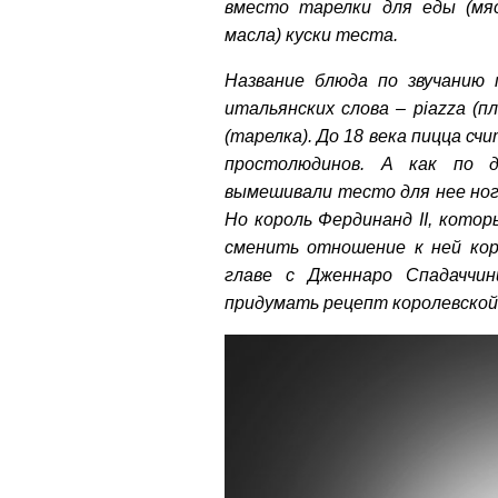
вместо тарелки для еды (мяса
масла) куски теста.
Название блюда по звучанию 
итальянских слова – piazza (пл
(тарелка). До 18 века пицца сч
простолюдинов. А как по д
вымешивали тесто для нее нога
Но король Фердинанд II, кото
сменить отношение к ней коро
главе с Дженнаро Спадаччи
придумать рецепт королевской