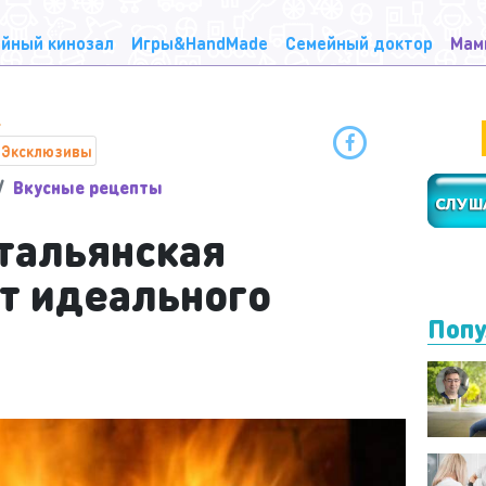
йный кинозал
Игры&HandMade
Семейный доктор
Мам
Эксклюзивы
Вкусные рецепты
тальянская
ет идеального
Попу