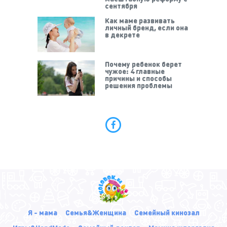
сентября
Как маме развивать
личный бренд, если она
в декрете
Почему ребенок берет
чужое: 4 главные
причины и способы
решения проблемы
Я - мама
Семья&Женщина
Семейный кинозал