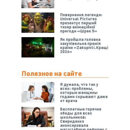
Повернення легенди:
Universal Pictures
презентує перший
тизер анімаційної
пригоди «Шрек 5»
Як пройшла головна
закупівельна премія
країни «Zakupivli.Кращі
2026»
Полезное на сайте
Я думала, что так у
всех: проблемы,
которые женщины
годами скрывают даже
от врача
Бесплатные горячие
обеды для всех
школьников:
Свириденко
анонсировала
масштабную реформу с