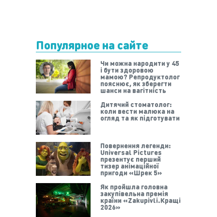
Популярное на сайте
Чи можна народити у 45
і бути здоровою
мамою? Репродуктолог
пояснює, як зберегти
шанси на вагітність
Дитячий стоматолог:
коли вести малюка на
огляд та як підготувати
Повернення легенди:
Universal Pictures
презентує перший
тизер анімаційної
пригоди «Шрек 5»
Як пройшла головна
закупівельна премія
країни «Zakupivli.Кращі
2026»