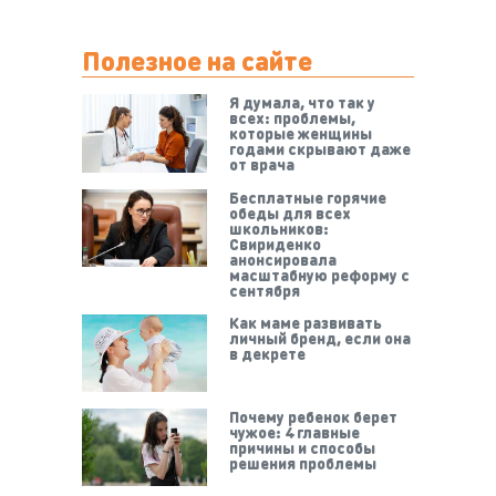
Полезное на сайте
Я думала, что так у
всех: проблемы,
которые женщины
годами скрывают даже
от врача
Бесплатные горячие
обеды для всех
школьников:
Свириденко
анонсировала
масштабную реформу с
сентября
Как маме развивать
личный бренд, если она
в декрете
Почему ребенок берет
чужое: 4 главные
причины и способы
решения проблемы