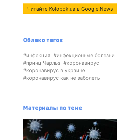
Читайте Kolobok.ua в Google.News
Облако тегов
инфекция
инфекционные болезни
принц Чарльз
коронавирус
коронавирус в украине
коронавирус как не заболеть
Материалы по теме