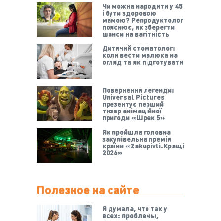
Чи можна народити у 45
і бути здоровою
мамою? Репродуктолог
пояснює, як зберегти
шанси на вагітність
Дитячий стоматолог:
коли вести малюка на
огляд та як підготувати
Повернення легенди:
Universal Pictures
презентує перший
тизер анімаційної
пригоди «Шрек 5»
Як пройшла головна
закупівельна премія
країни «Zakupivli.Кращі
2026»
Полезное на сайте
Я думала, что так у
всех: проблемы,