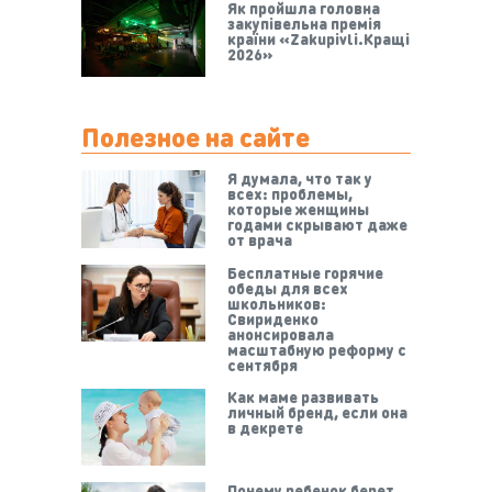
Як пройшла головна
закупівельна премія
країни «Zakupivli.Кращі
2026»
Полезное на сайте
Я думала, что так у
всех: проблемы,
которые женщины
годами скрывают даже
от врача
Бесплатные горячие
обеды для всех
школьников:
Свириденко
анонсировала
масштабную реформу с
сентября
Как маме развивать
личный бренд, если она
в декрете
Почему ребенок берет