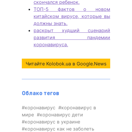
скончался ребенок.
ТОП-5 фактов о новом
китайском вирусе, которые вы
должны знать.
раскрыт худший сценарий
развития пандемии
коронавируса.
Читайте Kolobok.ua в Google.News
Облако тегов
коронавирус
коронавирус в
мире
коронавирус дети
коронавирус в украине
коронавирус как не заболеть