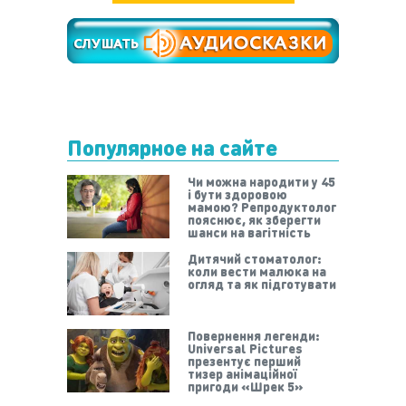
Популярное на сайте
Чи можна народити у 45
і бути здоровою
мамою? Репродуктолог
пояснює, як зберегти
шанси на вагітність
Дитячий стоматолог:
коли вести малюка на
огляд та як підготувати
Повернення легенди:
Universal Pictures
презентує перший
тизер анімаційної
пригоди «Шрек 5»