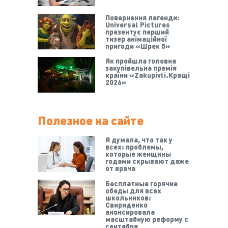
Повернення легенди:
Universal Pictures
презентує перший
тизер анімаційної
пригоди «Шрек 5»
Як пройшла головна
закупівельна премія
країни «Zakupivli.Кращі
2026»
Полезное на сайте
Я думала, что так у
всех: проблемы,
которые женщины
годами скрывают даже
от врача
Бесплатные горячие
обеды для всех
школьников:
Свириденко
анонсировала
масштабную реформу с
сентября