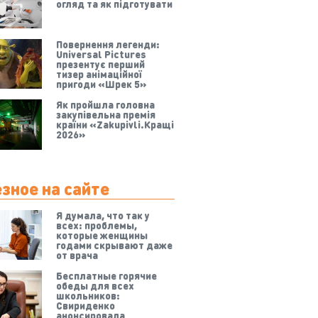
огляд та як підготувати
Повернення легенди:
Universal Pictures
презентує перший
тизер анімаційної
пригоди «Шрек 5»
Як пройшла головна
закупівельна премія
країни «Zakupivli.Кращі
2026»
зное на сайте
Я думала, что так у
всех: проблемы,
которые женщины
годами скрывают даже
от врача
Бесплатные горячие
обеды для всех
школьников:
Свириденко
анонсировала