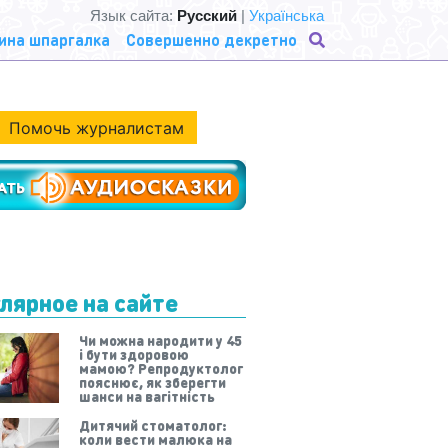
Язык сайта:
Русский
|
Українська
ина шпаргалка
Совершенно декретно
Помочь журналистам
лярное на сайте
Чи можна народити у 45
і бути здоровою
мамою? Репродуктолог
пояснює, як зберегти
шанси на вагітність
Дитячий стоматолог:
коли вести малюка на