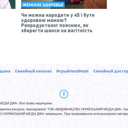
ЖЕНСКОЕ ЗДОРОВЬЕ
Чи можна народити у 45 і бути
здоровою мамою?
Репродуктолог пояснює, як
зберегти шанси на вагітність
щина
Семейный кинозал
Игры&HandMade
Семейный докто
ЕДІА ДІМ». Все права защищены.
а данном ресурсе, принадлежат ТОВ «ВИДАВНИЦТВО УКРАЇНСЬКИЙ МЕДІА ДІМ». Ка
 УКРАЇНСЬКИЙ МЕДІА ДІМ» запрещено. При правомерном использовании материа