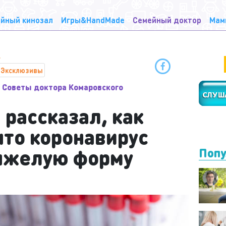
йный кинозал
Игры&HandMade
Семейный доктор
Мам
Эксклюзивы
Советы доктора Комаровского
рассказал, как
что коронавирус
яжелую форму
Попу