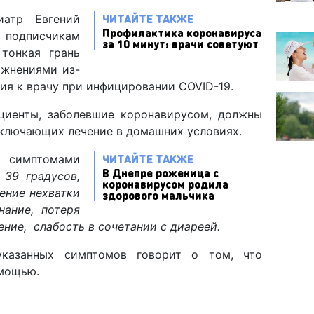
ЧИТАЙТЕ ТАКЖЕ
иатр Евгений
Профилактика коронавируса
одписчикам
за 10 минут: врачи советуют
 тонкая грань
ожнениями из-
ия к врачу при инфицировании COVID-19.
циенты, заболевшие коронавирусом, должны
сключающих лечение в домашних условиях.
ЧИТАЙТЕ ТАКЖЕ
симптомами
В Днепре роженица с
 39 градусов,
коронавирусом родила
ение нехватки
здорового мальчика
нание, потеря
ение, слабость в сочетании с диареей.
казанных симптомов говорит о том, что
омощью.