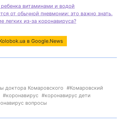
 ребенка витаминами и водой
тся от обычной пневмонии: это важно знать.
ие легких из-за коронавируса?
Kolobok.ua в Google.News
ты доктора Комаровского
Комаровский
коронавирус
коронавирус дети
ронавирус вопросы