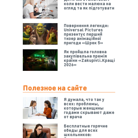
коли вести малюка на
огляд та як підготувати
Повернення легенди:
Universal Pictures
презентує перший
тизер анімаційної
пригоди «Шрек 5»
Як пройшла головна
закупівельна премія
країни «Zakupivli.Кращі
2026»
Полезное на сайте
Я думала, что так у
всех: проблемы,
которые женщины
годами скрывают даже
от врача
Бесплатные горячие
обеды для всех
школьников: