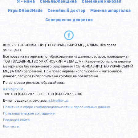
Я - мама
Семья&Женщина
Семейный кинозал
Игры&HandMade
Семейный доктор
Мамина шпаргалка
Совершенно декретно
© 2026, ТОВ «ВИДАВНИЦТВО УКРАЇНСЬКИЙ МЕДІА ДІМ». Все права
защищены.
Все права на материалы, опубликованные на данном ресурсе, принадлежат
ТОВ «ВИДАВНИЦТВО УКРАЇНСЬКИЙ МЕДІА ДІМ». Какое-либо использование
материалов без письменного разрешения ТОВ «ВИДАВНИЦТВО УКРАЇНСЬКИЙ
МЕДІА ДІМ» запрещено. При правомерном использовании материалов
данного ресурса гиперссылка на kolobok.ua обязательна.
По вопросам рекламы обращайтесь:
a.kiva@tv.ua
Тел: +38 (044) 207-33-05, +38 (044) 207-97-00
E-mail редакции, реклама:
a.kiva@tv.ua
Политика в сфере конфиденциальности и персональных данных
Пользовательское соглашение
Редакция сайта
Контакты