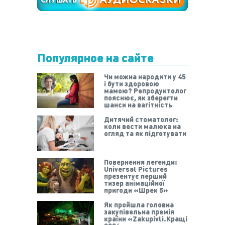
Популярное на сайте
Чи можна народити у 45
і бути здоровою
мамою? Репродуктолог
пояснює, як зберегти
шанси на вагітність
Дитячий стоматолог:
коли вести малюка на
огляд та як підготувати
Повернення легенди:
Universal Pictures
презентує перший
тизер анімаційної
пригоди «Шрек 5»
Як пройшла головна
закупівельна премія
країни «Zakupivli.Кращі