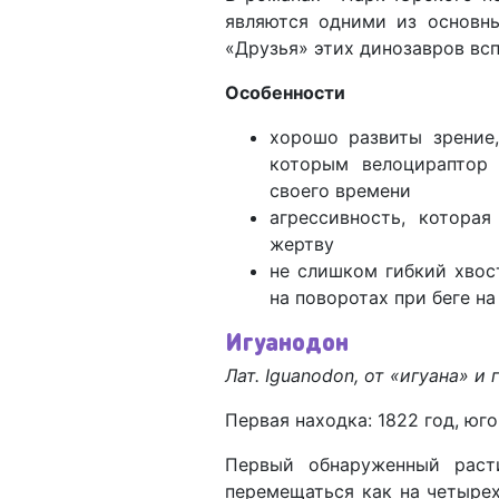
являются одними из основных
«Друзья» этих динозавров вс
Особенности
хорошо развиты зрение,
которым велоцираптор
своего времени
агрессивность, котора
жертву
не слишком гибкий хвос
на поворотах при беге н
Игуанодон
Лат. Iguanodon, от «игуана» и 
Первая находка: 1822 год, юг
Первый обнаруженный раст
перемещаться как на четырех,