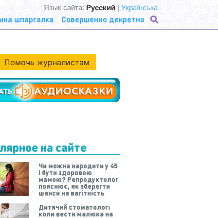
Язык сайта:
Русский
|
Українська
ина шпаргалка
Совершенно декретно
Помочь журналистам
лярное на сайте
Чи можна народити у 45
і бути здоровою
мамою? Репродуктолог
пояснює, як зберегти
шанси на вагітність
Дитячий стоматолог:
коли вести малюка на