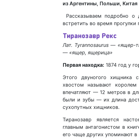
из Аргентины, Польши, Китая
Рассказываем подробно о 
встретить во время прогулки 
Тиранозавр Рекс
Лат. Tyrannosaurus
—
«ящер-ти
— «ящер, ящерица»
Первая находка:
1874 год у го
Этого двуногого хищника 
хвостом называют королем 
впечатляют — 12 метров в дл
были и зубы — их длина дос
сухопутных хищников.
Тиранозавр является наст
главным антагонистом в кни
его чаще других упоминают в