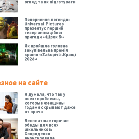
огляд та як підготувати
Повернення легенди:
Universal Pictures
презентує перший
тизер анімаційної
пригоди «Шрек 5»
Як пройшла головна
закупівельна премія
країни «Zakupivli.Кращі
2026»
зное на сайте
Я думала, что так у
всех: проблемы,
которые женщины
годами скрывают даже
от врача
Бесплатные горячие
обеды для всех
школьников:
Свириденко
анонсировала