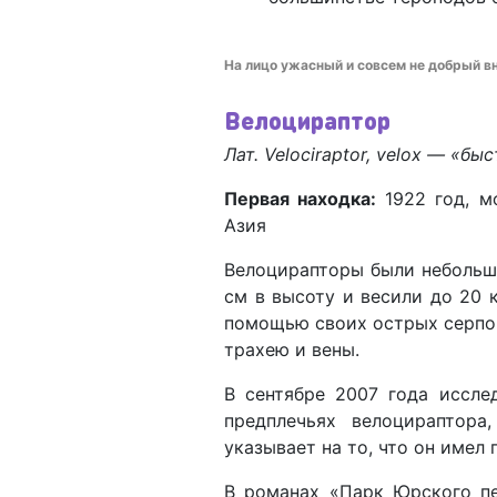
На лицо ужасный и совсем не добрый вн
Велоцираптор
Лат. Velociraptor, velox
—
«быст
Первая находка:
1922 год, м
Азия
Велоцирапторы были небольши
см в высоту и весили до 20 к
помощью своих острых серпо
трахею и вены.
В сентябре 2007 года иссле
предплечьях велоцираптора
указывает на то, что он имел 
В романах «Парк Юрского п