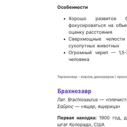
Особенности
Хорошо развитое б
фокусироваться на объе
оценку расстояния
Сверхмощные челюст
сухопутных животных
Огромный череп — 1,5-
человека
Тиранозавр - король динозавров / прес
Брахиозавр
Лат. Brachiosaurus
—
«плечист
Σαῦρος
— «ящер, ящерица»
Первая находка:
1900 год, д
штат Колорадо, США