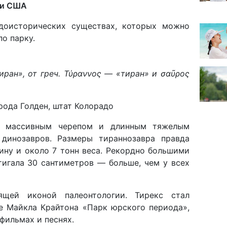
 и США
доисторических существах, которых можно
по парку.
ран», от греч. Τύραννος
—
«тиран» и σαῦρος
рода Голден, штат Колорадо
с массивным черепом и длинным тяжелым
динозавров. Размеры тираннозавра правда
ину и около 7 тонн веса. Рекордно большими
тигала 30 сантиметров — больше, чем у всех
оящей иконой палеонтологии. Тирекс стал
ге Майкла Крайтона «Парк юрского периода»,
 фильмах и песнях.