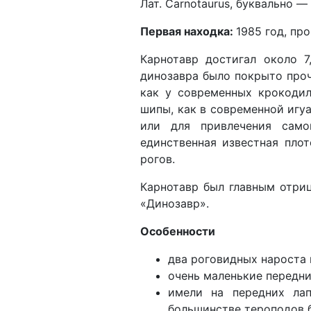
Лат. Carnotaurus, буквально 
Первая находка:
1985 год, пр
Карнотавр достигал около 7
динозавра было покрыто про
как у современных крокодил
шипы, как в современной игуа
или для привлечения само
единственная известная пло
рогов.
Карнотавр был главным отри
«Динозавр».
Особенности
два роговидных нароста 
очень маленькие передни
имели на передних ла
большинстве тероподов 