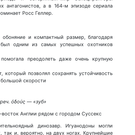
 антагонистов, а в 164-м эпизоде ​​сериала
поминает Росс Геллер.
 обоняние и компактный размер, благодаря
 был одним из самых успешных охотников
я помогала преодолеть даже очень крупную
т, который позволял сохранять устойчивость
а большой скорости
греч. ὀδούς
— «зуб»
о-восток Англии рядом с городом Суссекс
ительноядный динозавр. Игуанодоны могли
 так и, вероятно, на двух ногах. Крупнейшие