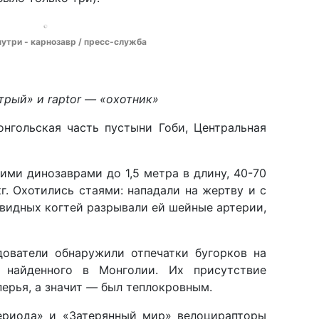
утри - карнозавр / пресс-служба
рый» и raptor
— «охотник»
онгольская часть пустыни Гоби, Центральная
ми динозаврами до 1,5 метра в длину, 40-70
г. Охотились стаями: нападали на жертву и с
видных когтей разрывали ей шейные артерии,
дователи обнаружили отпечатки бугорков на
, найденного в Монголии. Их присутствие
перья, а значит
—
был теплокровным.
ериода» и «Затерянный мир» велоцирапторы