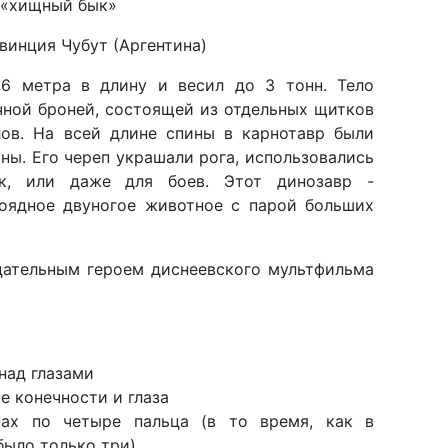
— «хищный бык»
овинция Чубут (Аргентина)
,6 метра в длину и весил до 3 тонн. Тело
чной броней, состоящей из отдельных щитков
ов. На всей длине спины в карнотавр были
ны. Его череп украшали рога, использовались
к, или даже для боев. Этот динозавр -
тоядное двуногое животное с парой больших
цательным героем диснеевского мультфильма
над глазами
е конечности и глаза
пах по четыре пальца (в то время, как в
было только три).