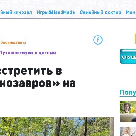
йный кинозал
Игры&HandMade
Семейный доктор
Мам
Эксклюзивы
Путешествуем с детьми
стретить в
нозавров» на
Попу