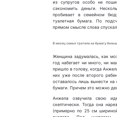
из супругов особо не поши
сэкономить деньги. Неско
пробивает в семейном бюд
туалетная бумага. По под
прямом смысле слова спускала
В месяц семья тратила на бумагу больш
Женщина задумалась, как мо
год набегает ни много, ни м
пришло в голову, когда Анжел
них уже после второго ребен
оставалось лишь вынести на 
бумаги. Причем это можно дел
Анжела озвучила свою ид
скептически. Тогда она нар
(примерно по 25 см шириной
туалете. Под унитазом 