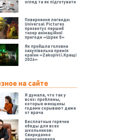
огляд та як підготувати
Повернення легенди:
Universal Pictures
презентує перший
тизер анімаційної
пригоди «Шрек 5»
Як пройшла головна
закупівельна премія
країни «Zakupivli.Кращі
2026»
зное на сайте
Я думала, что так у
всех: проблемы,
которые женщины
годами скрывают даже
от врача
Бесплатные горячие
обеды для всех
школьников:
Свириденко
анонсировала