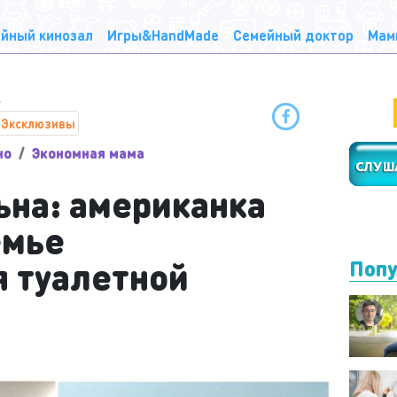
йный кинозал
Игры&HandMade
Семейный доктор
Мам
Эксклюзивы
но
Экономная мама
ьна: американка
емье
я туалетной
Попу