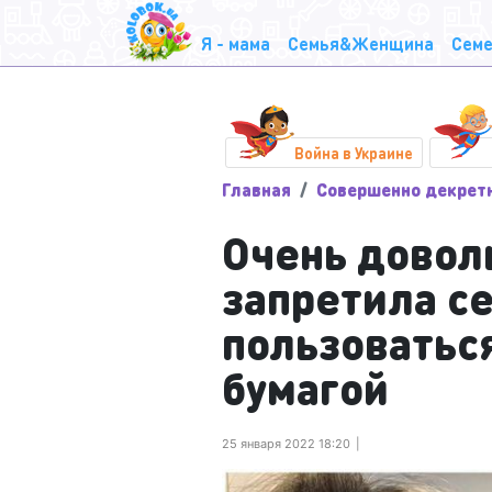
Я - мама
Семья&Женщина
Семе
Война в Украине
Главная
Совершенно декрет
Очень довол
запретила с
пользоватьс
бумагой
25 января 2022 18:20