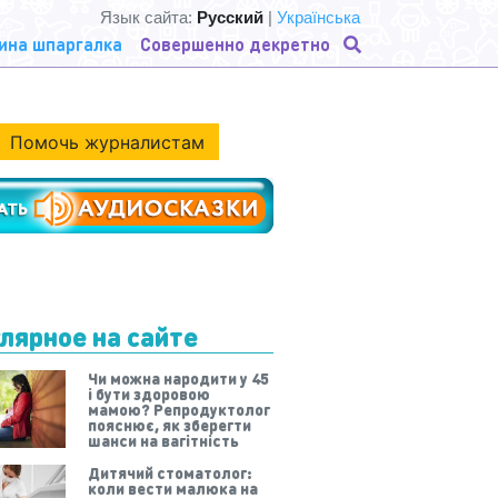
Язык сайта:
Русский
|
Українська
ина шпаргалка
Совершенно декретно
Помочь журналистам
лярное на сайте
Чи можна народити у 45
і бути здоровою
мамою? Репродуктолог
пояснює, як зберегти
шанси на вагітність
Дитячий стоматолог:
коли вести малюка на