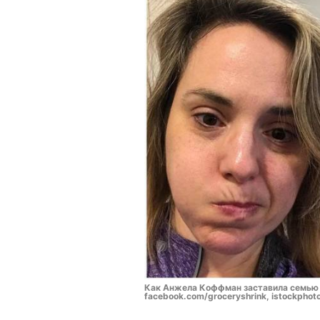
Как Анжела Коффман заставила семью о
facebook.com/groceryshrink, istockphot