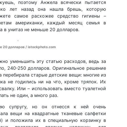
куешь, поэтому Анжела всячески пытается
лько лет назад она нашла брешь, которую
жете самое расхожее средство гигиены –
счетам американки, каждый месяц семья в
 в унитаз не меньше 20 долларов.
е 20 долларов / istockphoto.com
жно уменьшить эту статью расходов, ведь за
ало, 240-250 долларов. Оригинальное решение
а перебирала старые детские вещи: многие из
ка не годились ни на что, кроме тряпок. Их
свалку. Или – использовать вместо туалетной
ать не один, а много раз.
ею супругу, но он отнесся к ней очень
езала вещи на квадратные тканевые салфетки
) и положила их в специальную корзинку в
она поставила вторую корзинку, для