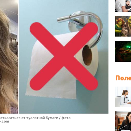
Поле
тказаться от туалетной бумаги / фото
o.com