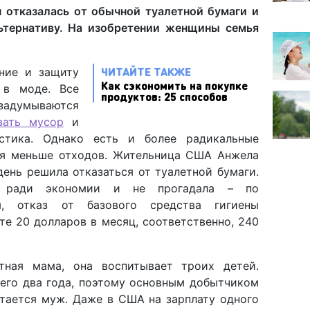
отказалась от обычной туалетной бумаги и
ьтернативу. На изобретении женщины семья
ЧИТАЙТЕ ТАКЖЕ
ение и защиту
Как сэкономить на покупке
 в моде. Все
продуктов: 25 способов
 задумываются
вать мусор
и
астика. Однако есть и более радикальные
бя меньше отходов. Жительница США Анжела
ень решила отказаться от туалетной бумаги.
 ради экономии и не прогадала – по
м, отказ от базового средства гигиены
е 20 долларов в месяц, соответственно, 240
тная мама, она воспитывает троих детей.
го два года, поэтому основным добытчиком
стается муж. Даже в США на зарплату одного