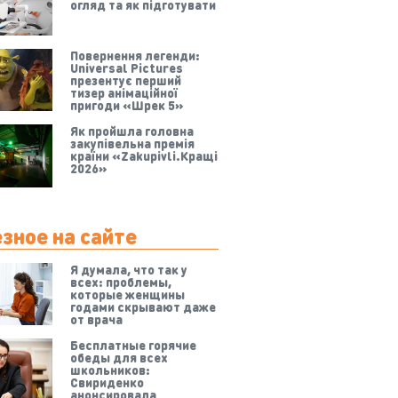
огляд та як підготувати
Повернення легенди:
Universal Pictures
презентує перший
тизер анімаційної
пригоди «Шрек 5»
Як пройшла головна
закупівельна премія
країни «Zakupivli.Кращі
2026»
зное на сайте
Я думала, что так у
всех: проблемы,
которые женщины
годами скрывают даже
от врача
Бесплатные горячие
обеды для всех
школьников:
Свириденко
анонсировала