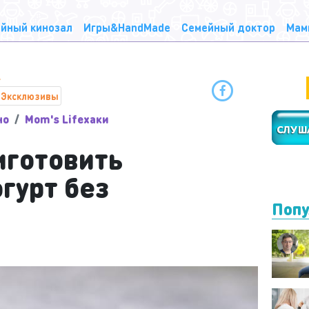
йный кинозал
Игры&HandMade
Семейный доктор
Мам
Эксклюзивы
но
Mom's Lifeхаки
иготовить
гурт без
Попу