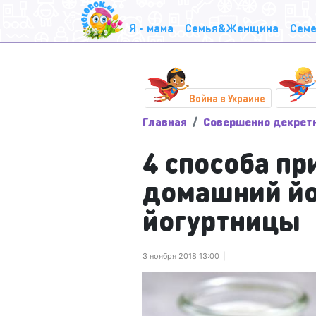
Я - мама
Семья&Женщина
Семе
Война в Украине
Главная
Совершенно декрет
4 способа пр
домашний йо
йогуртницы
3 ноября 2018 13:00