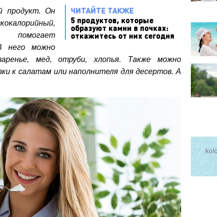
ЧИТАЙТЕ ТАКЖЕ
й продукт.
Он
5 продуктов, которые
окалорийный,
образуют камни в почках:
откажитесь от них сегодня
 помогает
В него можно
аренье, мед, отруби, хлопья. Также можно
вки к салатам или наполнителя для десертов. А
kol