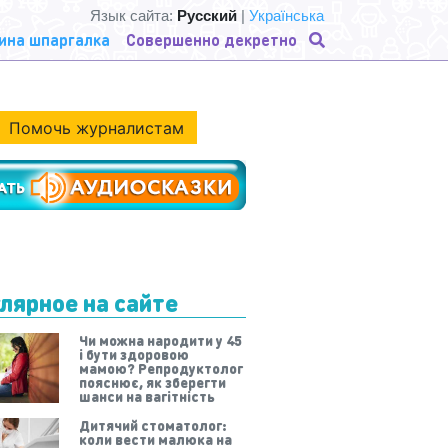
Язык сайта:
Русский
|
Українська
ина шпаргалка
Совершенно декретно
Помочь журналистам
лярное на сайте
Чи можна народити у 45
і бути здоровою
мамою? Репродуктолог
пояснює, як зберегти
шанси на вагітність
Дитячий стоматолог:
коли вести малюка на