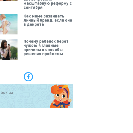
масштабную реформу с
сентября
Как маме развивать
личный бренд, если она
в декрете
Почему ребенок берет
чужое: 4 главные
причины и способы
решения проблемы
obok.ua