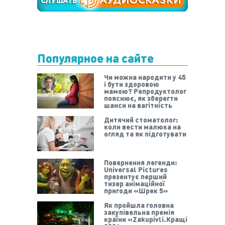
Популярное на сайте
Чи можна народити у 45
і бути здоровою
мамою? Репродуктолог
пояснює, як зберегти
шанси на вагітність
Дитячий стоматолог:
коли вести малюка на
огляд та як підготувати
Повернення легенди:
Universal Pictures
презентує перший
тизер анімаційної
пригоди «Шрек 5»
Як пройшла головна
закупівельна премія
країни «Zakupivli.Кращі