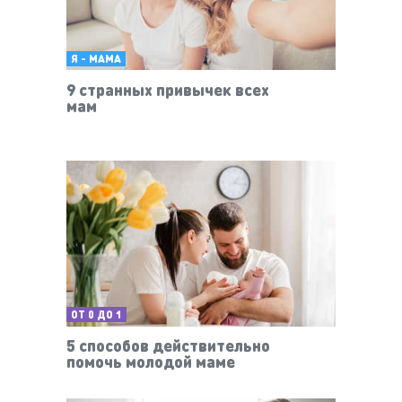
Я - МАМА
9 странных привычек всех
мам
ОТ 0 ДО 1
5 способов действительно
помочь молодой маме