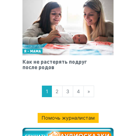
Я - МАМА
Как не растерять подруг
после родов
1
2
3
4
»
Помочь журналистам