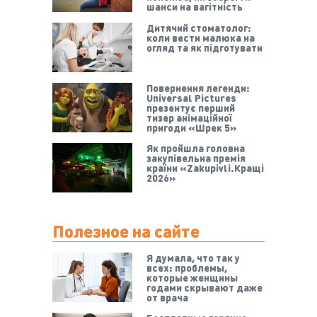
шанси на вагітність
Дитячий стоматолог:
коли вести малюка на
огляд та як підготувати
Повернення легенди:
Universal Pictures
презентує перший
тизер анімаційної
пригоди «Шрек 5»
Як пройшла головна
закупівельна премія
країни «Zakupivli.Кращі
2026»
Полезное на сайте
Я думала, что так у
всех: проблемы,
которые женщины
годами скрывают даже
от врача