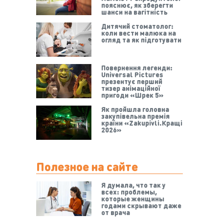
пояснює, як зберегти
шанси на вагітність
Дитячий стоматолог:
коли вести малюка на
огляд та як підготувати
Повернення легенди:
Universal Pictures
презентує перший
тизер анімаційної
пригоди «Шрек 5»
Як пройшла головна
закупівельна премія
країни «Zakupivli.Кращі
2026»
Полезное на сайте
Я думала, что так у
всех: проблемы,
которые женщины
годами скрывают даже
от врача