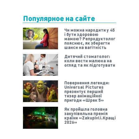
Популярное на сайте
Чи можна народити у 45
і бути здоровою
мамою? Репродуктолог
пояснює, як зберегти
шанси на вагітність
Дитячий стоматолог:
коли вести малюка на
огляд та як підготувати
Повернення легенди:
Universal Pictures
презентує перший
тизер анімаційної
пригоди «Шрек 5»
Як пройшла головна
закупівельна премія
країни «Zakupivli.Кращі
2026»