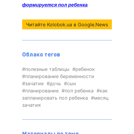
формируется пол ребенка
Читайте Kolobok.ua в Google.News
Облако тегов
полезные таблицы
ребенок
планирование беременности
зачатие
дочь
сын
планирование
пол ребенка
как
запланировать пол ребенка
месяц
зачатия
Материалы по теме