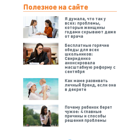
Полезное на сайте
Я думала, что так у
всех: проблемы,
которые женщины
годами скрывают даже
от врача
Бесплатные горячие
обеды для всех
школьников:
Свириденко
анонсировала
масштабную реформу с
сентября
Как маме развивать
личный бренд, если она
в декрете
Почему ребенок берет
чужое: 4 главные
причины и способы
решения проблемы