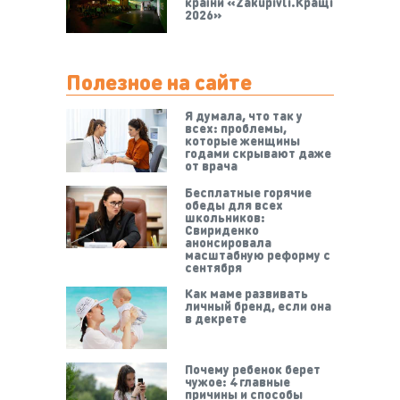
країни «Zakupivli.Кращі
2026»
Полезное на сайте
Я думала, что так у
всех: проблемы,
которые женщины
годами скрывают даже
от врача
Бесплатные горячие
обеды для всех
школьников:
Свириденко
анонсировала
масштабную реформу с
сентября
Как маме развивать
личный бренд, если она
в декрете
Почему ребенок берет
чужое: 4 главные
причины и способы