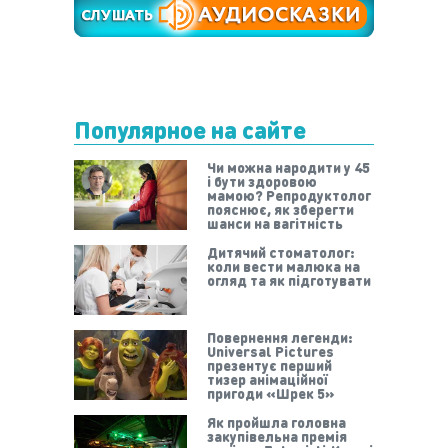
Популярное на сайте
Чи можна народити у 45
і бути здоровою
мамою? Репродуктолог
пояснює, як зберегти
шанси на вагітність
Дитячий стоматолог:
коли вести малюка на
огляд та як підготувати
Повернення легенди:
Universal Pictures
презентує перший
тизер анімаційної
пригоди «Шрек 5»
Як пройшла головна
закупівельна премія