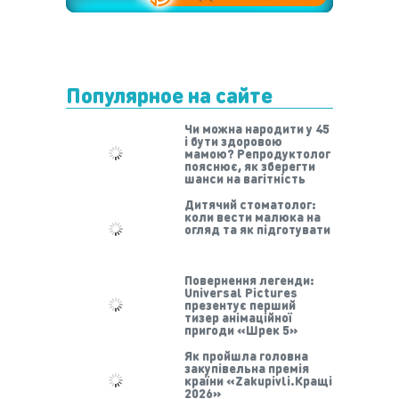
Популярное на сайте
Чи можна народити у 45
і бути здоровою
мамою? Репродуктолог
пояснює, як зберегти
шанси на вагітність
Дитячий стоматолог:
коли вести малюка на
огляд та як підготувати
Повернення легенди:
Universal Pictures
презентує перший
тизер анімаційної
пригоди «Шрек 5»
Як пройшла головна
закупівельна премія
країни «Zakupivli.Кращі
2026»