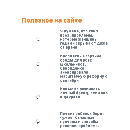
Полезное на сайте
Я думала, что так у
всех: проблемы,
которые женщины
годами скрывают даже
от врача
Бесплатные горячие
обеды для всех
школьников:
Свириденко
анонсировала
масштабную реформу с
сентября
Как маме развивать
личный бренд, если она
в декрете
Почему ребенок берет
чужое: 4 главные
причины и способы
решения проблемы