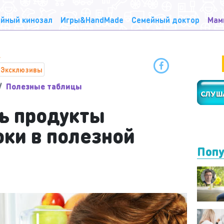
йный кинозал
Игры&HandMade
Семейный доктор
Мам
Эксклюзивы
Полезные таблицы
ть продукты
оки в полезной
Попу