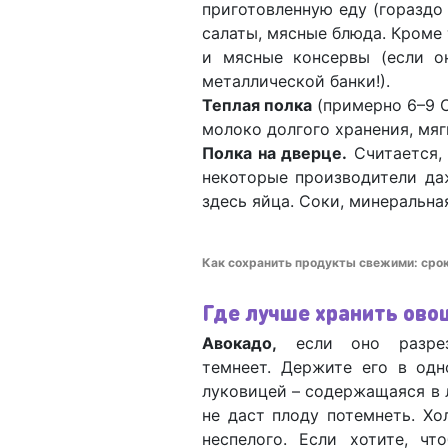
приготовленную еду (гораздо 
салаты, мясные блюда. Кроме 
и мясные консервы (если о
металлической банки!).
Теплая полка
(примерно 6–9 С
молоко долгого хранения, мяг
Полка на дверце.
Считается, 
некоторые производители да
здесь яйца. Соки, минеральна
Как сохранить продукты свежими: сроки
Где лучше хранить ово
Авокадо,
если оно разрез
темнеет. Держите его в од
луковицей – содержащаяся в 
не даст плоду потемнеть. Хо
неспелого. Если хотите, ч