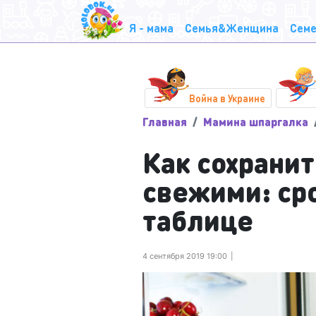
Я - мама
Семья&Женщина
Семе
Война в Украине
Главная
Мамина шпаргалка
Как сохрани
свежими: ср
таблице
4 сентября 2019 19:00