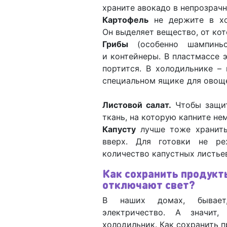
храните авокадо в непрозрач
Картофель
не держите в хо
Он выделяет вещество, от ко
Грибы
(особенно шампиньо
и контейнеры. В пластмассе 
портится. В холодильнике –
специальном ящике для овоще
Листовой салат.
Чтобы защит
ткань, на которую капните нем
Капусту
лучше тоже хранит
вверх. Для готовки не ре
количество капустных листье
Как сохранить продукт
отключают свет?
В наших домах, бывает
электричество. А значит,
холодильник. Как сохранить 