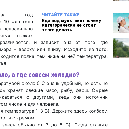
ЧИТАЙТЕ ТАКЖЕ
 за год
Еда под мультики: почему
о 10 млн тонн
категорически не стоит
о неправильно
этого делать
зных полках
различается, и зависит она от того, где
мера – вверху или внизу. Исходите из того,
ходится полка, тем ниже на ней температура.
тье.
ло, а где совсем холодно?
ературой около 0 С очень удобный, но есть не
сь хранят свежие мясо, рыбу, фарш. Сырые
касаться с другими, ведь они источник
том числе и для человека.
я температура 1–3 С). Держите здесь колбасу,
 торты с кремом.
 здесь обычно от 3 до 6 С). Сюда ставьте