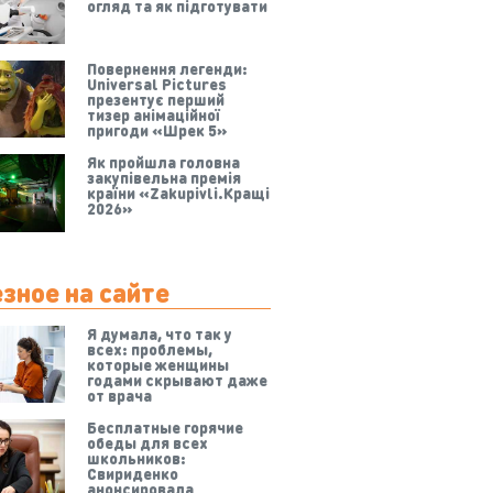
огляд та як підготувати
Повернення легенди:
Universal Pictures
презентує перший
тизер анімаційної
пригоди «Шрек 5»
Як пройшла головна
закупівельна премія
країни «Zakupivli.Кращі
2026»
зное на сайте
Я думала, что так у
всех: проблемы,
которые женщины
годами скрывают даже
от врача
Бесплатные горячие
обеды для всех
школьников:
Свириденко
анонсировала