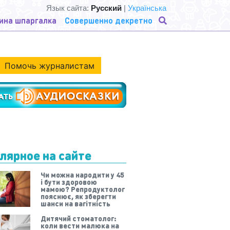
Язык сайта:
Русский
|
Українська
ина шпаргалка
Совершенно декретно
Помочь журналистам
лярное на сайте
Чи можна народити у 45
і бути здоровою
мамою? Репродуктолог
пояснює, як зберегти
шанси на вагітність
Дитячий стоматолог:
коли вести малюка на