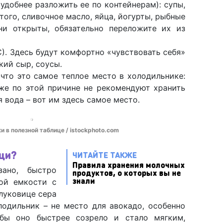
удобнее разложить ее по контейнерам): супы,
того, сливочное масло, яйца, йогурты, рыбные
ни открыты, обязательно переложите их из
). Здесь будут комфортно «чувствовать себя»
кий сыр, соусы.
что это самое теплое место в холодильнике:
же по этой причине не рекомендуют хранить
я вода – вот им здесь самое место.
 в полезной таблице / istockphoto.com
щи?
ЧИТАЙТЕ ТАКЖЕ
Правила хранения молочных
ано, быстро
продуктов, о которых вы не
знали
ной емкости с
луковице сера
лодильник – не место для авокадо, особенно
тобы оно быстрее созрело и стало мягким,