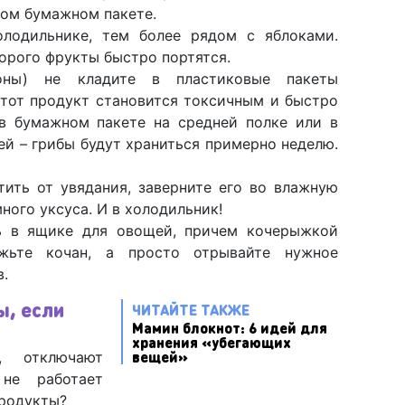
ном бумажном пакете.
лодильнике, тем более рядом с яблоками.
торого фрукты быстро портятся.
ны) не кладите в пластиковые пакеты
этот продукт становится токсичным и быстро
 в бумажном пакете на средней полке или в
й – грибы будут храниться примерно неделю.
ить от увядания, заверните его во влажную
ного уксуса. И в холодильник!
ь в ящике для овощей, причем кочерыжкой
жьте кочан, а просто отрывайте нужное
в.
ы, если
ЧИТАЙТЕ ТАКЖЕ
Мамин блокнот: 6 идей для
хранения «убегающих
вещей»
, отключают
 не работает
продукты?