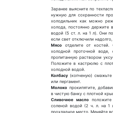
Заранее выясните по техпасп
нужную для сохранности про
холодильник как можно реж
холода, постоянно держите 
водой (5 ст. л. на 1 л). Они
если свет отключили надолго,
Мясо
отделите от костей. 
холодной проточной воде, 
пропитанную раствором уксуса
Положите в кастрюлю с плот
холодной водой.
Колбасу
(копченую) смажьте 
или пергамент.
Молоко
прокипятите, добавив
в чистую банку с плотной кры
Сливочное масло
положите 
соленой водой (2 ч. л. на 1
прохладное место. Меняйте во