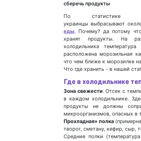
сберечь продукты
По статистике
украинцы выбрасывают окол
еды
. Почему? да потому чт
хранят продукты. На ра
холодильника температура 
расположена морозильная ка
что чем ближе к морозилке на
Что где хранить - в нашей ста
Где в холодильнике теп
Зона свежести
. Отсек с темп
в каждом холодильнике. Зде
продукты не должны сопри
микроорганизмов, опасных в 
Прохладная» полка
(примерна
творог, сметану, кефир, сыр,
Средние полки (температура