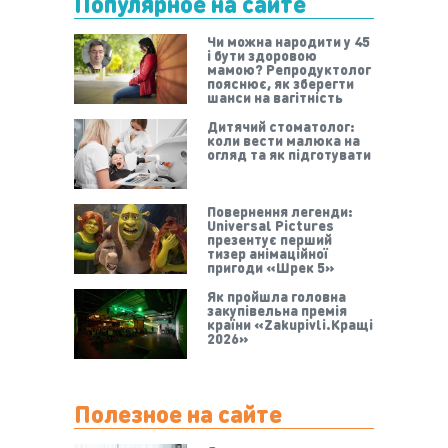
Популярное на сайте
Чи можна народити у 45
і бути здоровою
мамою? Репродуктолог
пояснює, як зберегти
шанси на вагітність
Дитячий стоматолог:
коли вести малюка на
огляд та як підготувати
Повернення легенди:
Universal Pictures
презентує перший
тизер анімаційної
пригоди «Шрек 5»
Як пройшла головна
закупівельна премія
країни «Zakupivli.Кращі
2026»
Полезное на сайте