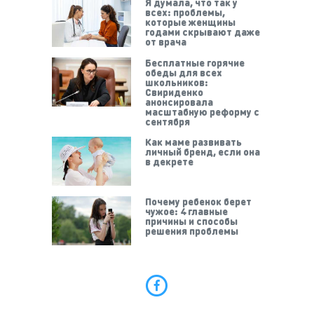
Я думала, что так у
всех: проблемы,
которые женщины
годами скрывают даже
от врача
Бесплатные горячие
обеды для всех
школьников:
Свириденко
анонсировала
масштабную реформу с
сентября
Как маме развивать
личный бренд, если она
в декрете
Почему ребенок берет
чужое: 4 главные
причины и способы
решения проблемы