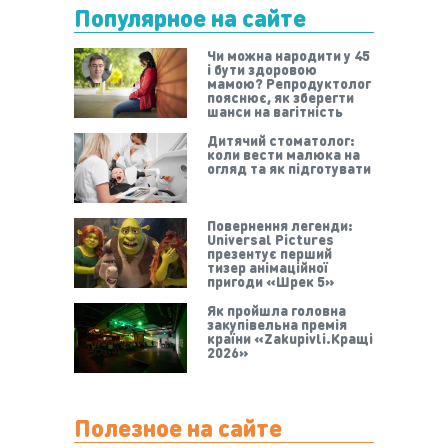
Популярное на сайте
Чи можна народити у 45
і бути здоровою
мамою? Репродуктолог
пояснює, як зберегти
шанси на вагітність
Дитячий стоматолог:
коли вести малюка на
огляд та як підготувати
Повернення легенди:
Universal Pictures
презентує перший
тизер анімаційної
пригоди «Шрек 5»
Як пройшла головна
закупівельна премія
країни «Zakupivli.Кращі
2026»
Полезное на сайте