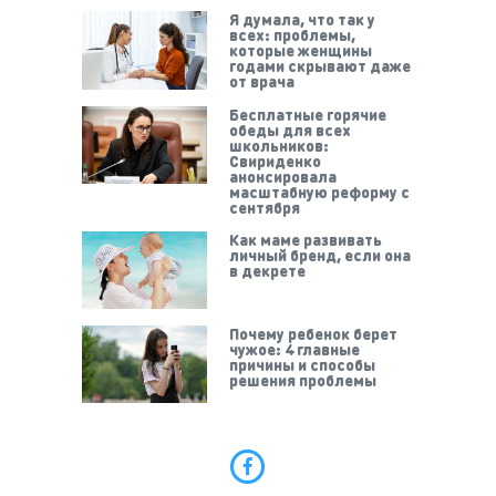
Я думала, что так у
всех: проблемы,
которые женщины
годами скрывают даже
от врача
Бесплатные горячие
обеды для всех
школьников:
Свириденко
анонсировала
масштабную реформу с
сентября
Как маме развивать
личный бренд, если она
в декрете
Почему ребенок берет
чужое: 4 главные
причины и способы
решения проблемы