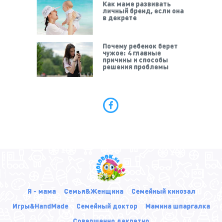
Как маме развивать
личный бренд, если она
в декрете
Почему ребенок берет
чужое: 4 главные
причины и способы
решения проблемы
Я - мама
Семья&Женщина
Семейный кинозал
Игры&HandMade
Семейный доктор
Мамина шпаргалка
Совершенно декретно