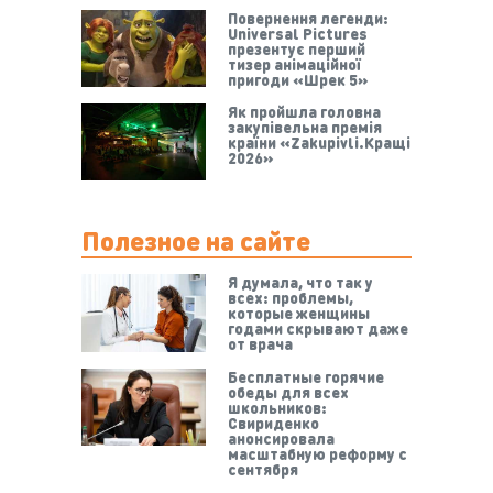
Повернення легенди:
Universal Pictures
презентує перший
тизер анімаційної
пригоди «Шрек 5»
Як пройшла головна
закупівельна премія
країни «Zakupivli.Кращі
2026»
Полезное на сайте
Я думала, что так у
всех: проблемы,
которые женщины
годами скрывают даже
от врача
Бесплатные горячие
обеды для всех
школьников:
Свириденко
анонсировала
масштабную реформу с
сентября