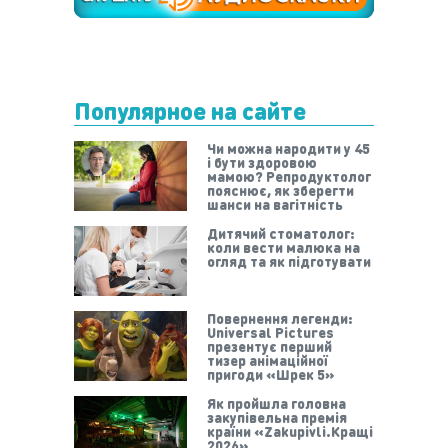
Популярное на сайте
Чи можна народити у 45
і бути здоровою
мамою? Репродуктолог
пояснює, як зберегти
шанси на вагітність
Дитячий стоматолог:
коли вести малюка на
огляд та як підготувати
Повернення легенди:
Universal Pictures
презентує перший
тизер анімаційної
пригоди «Шрек 5»
Як пройшла головна
закупівельна премія
країни «Zakupivli.Кращі
2026»