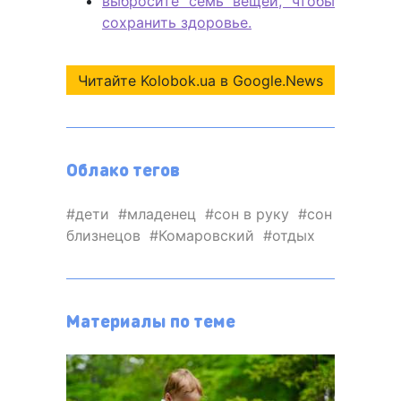
выбросите семь вещей, чтобы
сохранить здоровье.
Читайте Kolobok.ua в Google.News
Облако тегов
дети
младенец
сон в руку
сон
близнецов
Комаровский
отдых
Материалы по теме