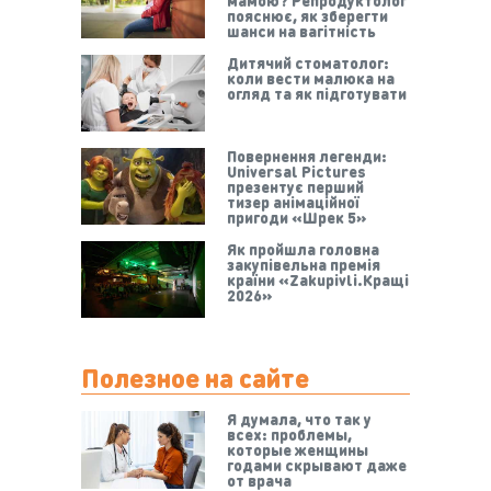
пояснює, як зберегти
шанси на вагітність
Дитячий стоматолог:
коли вести малюка на
огляд та як підготувати
Повернення легенди:
Universal Pictures
презентує перший
тизер анімаційної
пригоди «Шрек 5»
Як пройшла головна
закупівельна премія
країни «Zakupivli.Кращі
2026»
Полезное на сайте
Я думала, что так у
всех: проблемы,
которые женщины
годами скрывают даже
от врача