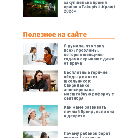
закупівельна премія
країни «Zakupivli.Кращі
2026»
Полезное на сайте
Я думала, что так у
всех: проблемы,
которые женщины
годами скрывают даже
от врача
Бесплатные горячие
обеды для всех
школьников:
Свириденко
анонсировала
масштабную реформу с
сентября
Как маме развивать
личный бренд, если она
в декрете
Почему ребенок берет
чужое: 4 главные