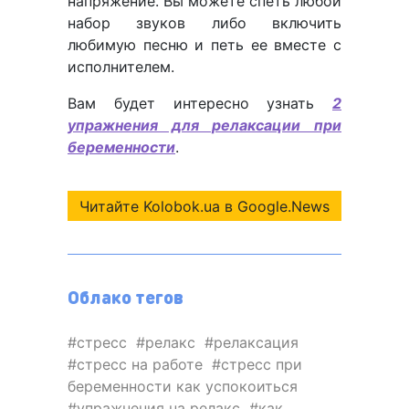
напряжение. Вы можете спеть любой
набор звуков либо включить
любимую песню и петь ее вместе с
исполнителем.
Вам будет интересно узнать
2
упражнения для релаксации при
беременности
.
Читайте Kolobok.ua в Google.News
Облако тегов
стресс
релакс
релаксация
стресс на работе
стресс при
беременности как успокоиться
упражнения на релакс
как