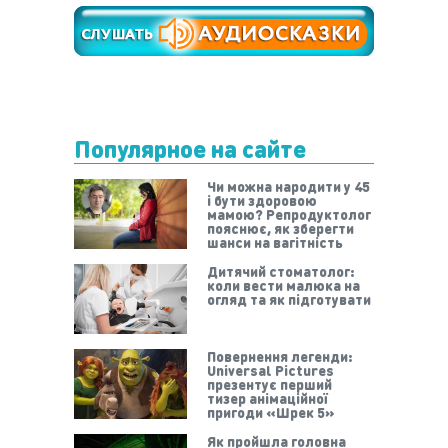
Популярное на сайте
Чи можна народити у 45
і бути здоровою
мамою? Репродуктолог
пояснює, як зберегти
шанси на вагітність
Дитячий стоматолог:
коли вести малюка на
огляд та як підготувати
Повернення легенди:
Universal Pictures
презентує перший
тизер анімаційної
пригоди «Шрек 5»
Як пройшла головна